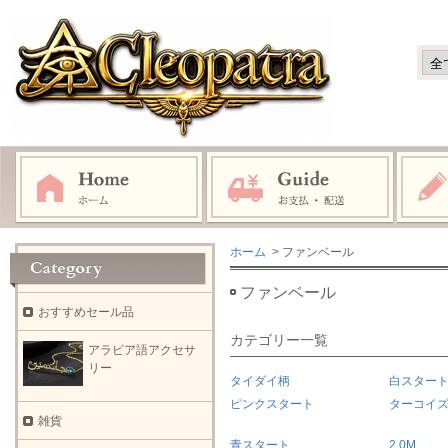
ホーム
> ファンベール
ファンベール
おすすめセール品
カテゴリー一覧
アラビア語アクセサ
リー
タイダイ柄
白スター
ピンクスタート
ターコイ
雑貨
青スタート
2.0M