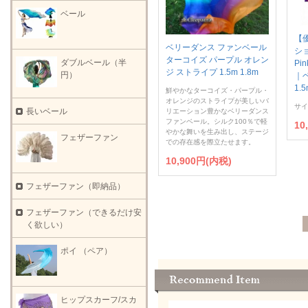
ベール
【
ベリーダンス ファンベール
ショ
ターコイズ パープル オレン
ダブルベール（半
Pi
ジ ストライプ 1.5m 1.8m
円）
｜
1.5
鮮やかなターコイズ・パープル・
オレンジのストライプが美しいバ
サイズ
長いベール
リエーション豊かなベリーダンス
ファンベール。シルク100％で軽
10
やかな舞いを生み出し、ステージ
フェザーファン
での存在感を際立たせます。
10,900円(内税)
フェザーファン（即納品）
フェザーファン（できるだけ安
く欲しい）
ポイ （ペア）
ヒップスカーフ/スカ