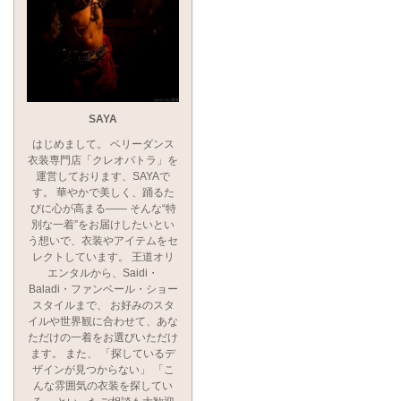
SAYA
はじめまして。 ベリーダンス
衣装専門店「クレオパトラ」を
運営しております、SAYAで
す。 華やかで美しく、踊るた
びに心が高まる―― そんな“特
別な一着”をお届けしたいとい
う想いで、衣装やアイテムをセ
レクトしています。 王道オリ
エンタルから、Saidi・
Baladi・ファンベール・ショー
スタイルまで、 お好みのスタ
イルや世界観に合わせて、あな
ただけの一着をお選びいただけ
ます。 また、 「探しているデ
ザインが見つからない」 「こ
んな雰囲気の衣装を探してい