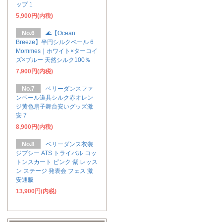
ップ 1
5,900円(内税)
No.6
🌊【Ocean
Breeze】半円シルクベール 6
Mommes｜ホワイト×ターコイ
ズ×ブルー 天然シルク100％
7,900円(内税)
No.7
ベリーダンスファ
ンベール道具シルク赤オレン
ジ黄色扇子舞台安いグッズ激
安 7
8,900円(内税)
No.8
ベリーダンス衣装
ジプシー ATS トライバル コッ
トンスカート ピンク 紫 レッス
ン ステージ 発表会 フェス 激
安通販
13,900円(内税)