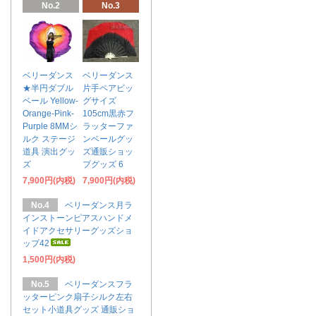
No.2
No.3
ベリーダンス
ベリーダンス
★半円ダブル
片手ペアビッ
ベール Yellow-
グサイズ
Orange-Pink-
105cm黒赤フ
Purple 8MMシ
ラッターファ
ルク ステージ
ンベールグッ
道具 演出グッ
ズ通販ショッ
ズ
プグッズ 6
7,900円(内税)
7,900円(内税)
No.4
ベリーダンス月ラ
インストーンピアスハンドメ
イドアクセサリーグッズショ
ップ42
1,500円(内税)
No.5
ベリーダンスフラ
ッターピンク扇子シルク左右
セット小道具グッズ 通販ショ