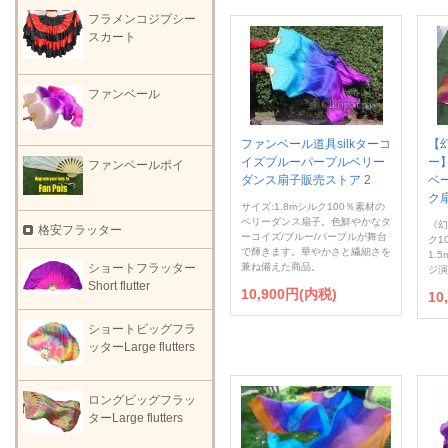
フラメンコジプシー
スカート
ファンベール
ファンベール道具silkターコ
【
イズブルーパープルベリー
ー】
ファンベールポイ
ダンス扇子販売ストア 2
ベ
ク扇
サイズ:1.8mシルク100％素材の
ベリーダンス扇子。色鮮やかなタ
《幻
格安フラッター
ーコイズ/ブルー/パープルが舞台
ク1
で輝きます。華やかさと繊細さを
1.
兼ね備えた商品。
ショートフラッター
ジ演
Short flutter
10,900円(内税)
10
ショートビッグフラ
ッターLarge flutters
ロングビッグフラッ
ターLarge flutters