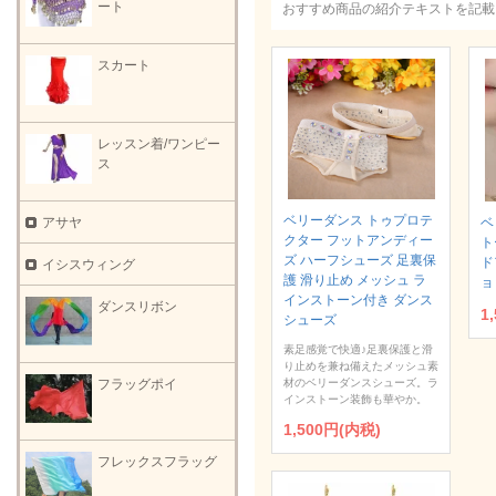
ート
おすすめ商品の紹介テキストを記載
スカート
レッスン着/ワンピー
ス
ベリーダンス トゥプロテ
ベ
アサヤ
クター フットアンディー
ト
ズ ハーフシューズ 足裏保
ド
イシスウィング
護 滑り止め メッシュ ラ
ョ
インストーン付き ダンス
ダンスリボン
1
シューズ
素足感覚で快適♪足裏保護と滑
り止めを兼ね備えたメッシュ素
材のベリーダンスシューズ。ラ
フラッグポイ
インストーン装飾も華やか。
1,500円(内税)
フレックスフラッグ