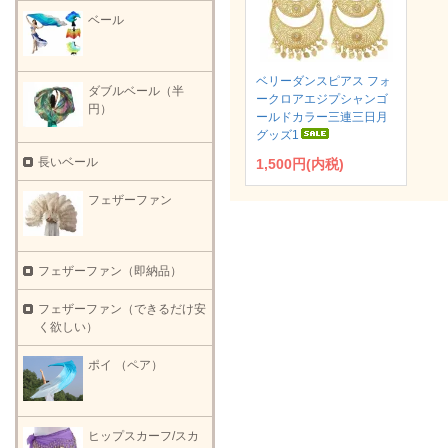
ベール
ベリーダンスピアス フォ
ダブルベール（半
ークロアエジプシャンゴ
円）
ールドカラー三連三日月
グッズ1
長いベール
1,500円(内税)
フェザーファン
フェザーファン（即納品）
フェザーファン（できるだけ安
く欲しい）
ポイ （ペア）
ヒップスカーフ/スカ