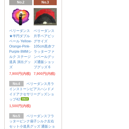
No.2
No.3
ベリーダンス
ベリーダンス
★半円ダブル
片手ペアビッ
ベール Yellow-
グサイズ
Orange-Pink-
105cm黒赤フ
Purple 8MMシ
ラッターファ
ルク ステージ
ンベールグッ
道具 演出グッ
ズ通販ショッ
ズ
プグッズ 6
7,900円(内税)
7,900円(内税)
No.4
ベリーダンス月ラ
インストーンピアスハンドメ
イドアクセサリーグッズショ
ップ42
1,500円(内税)
No.5
ベリーダンスフラ
ッターピンク扇子シルク左右
セット小道具グッズ 通販ショ