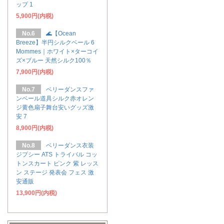
ップ 1
5,900円(内税)
No.6
🌊【Ocean
Breeze】半円シルクベール 6
Mommes｜ホワイト×ターコイ
ズ×ブルー 天然シルク100％
7,900円(内税)
No.7
ベリーダンスファ
ンベール道具シルク赤オレン
ジ黄色扇子舞台安いグッズ激
安 7
8,900円(内税)
No.8
ベリーダンス衣装
ジプシー ATS トライバル コッ
トンスカート ピンク 紫 レッス
ン ステージ 発表会 フェス 激
安通販
13,900円(内税)