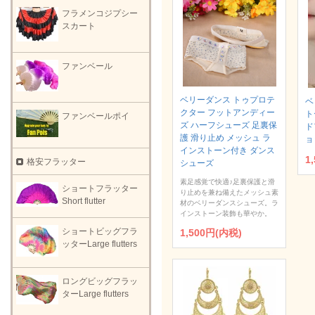
フラメンコジプシー
スカート
ファンベール
ベリーダンス トゥプロテ
ベ
クター フットアンディー
ト
ファンベールポイ
ズ ハーフシューズ 足裏保
ド
護 滑り止め メッシュ ラ
ョ
インストーン付き ダンス
1
格安フラッター
シューズ
素足感覚で快適♪足裏保護と滑
ショートフラッター
り止めを兼ね備えたメッシュ素
Short flutter
材のベリーダンスシューズ。ラ
インストーン装飾も華やか。
ショートビッグフラ
1,500円(内税)
ッターLarge flutters
ロングビッグフラッ
ターLarge flutters