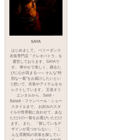
SAYA
はじめまして。 ベリーダンス
衣装専門店「クレオパトラ」を
運営しております、SAYAで
す。 華やかで美しく、踊るた
びに心が高まる―― そんな“特
別な一着”をお届けしたいとい
う想いで、衣装やアイテムをセ
レクトしています。 王道オリ
エンタルから、Saidi・
Baladi・ファンベール・ショー
スタイルまで、 お好みのスタ
イルや世界観に合わせて、あな
ただけの一着をお選びいただけ
ます。 また、 「探しているデ
ザインが見つからない」 「こ
んな雰囲気の衣装を探してい