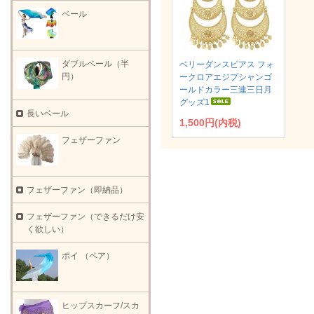
ベール
ダブルベール（半
ベリーダンスピアス フォ
円）
ークロアエジプシャンゴ
ールドカラー三連三日月
グッズ1
長いベール
1,500円(内税)
フェザーファン
フェザーファン（即納品）
フェザーファン（できるだけ安
く欲しい）
ポイ （ペア）
ヒップスカーフ/スカ