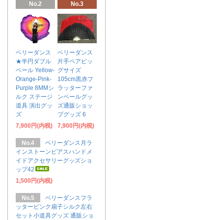
No.2
No.3
ベリーダンス
ベリーダンス
★半円ダブル
片手ペアビッ
ベール Yellow-
グサイズ
Orange-Pink-
105cm黒赤フ
Purple 8MMシ
ラッターファ
ルク ステージ
ンベールグッ
道具 演出グッ
ズ通販ショッ
ズ
プグッズ 6
7,900円(内税)
7,900円(内税)
No.4
ベリーダンス月ラ
インストーンピアスハンドメ
イドアクセサリーグッズショ
ップ42
1,500円(内税)
No.5
ベリーダンスフラ
ッターピンク扇子シルク左右
セット小道具グッズ 通販ショ