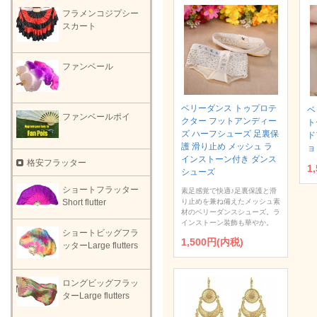
フラメンコジプシー
スカート
ファンベール
ベリーダンス トゥプロテ
ベ
ファンベールポイ
クター フットアンディー
ト
ズ ハーフシューズ 足裏保
ド
護 滑り止め メッシュ ラ
ョ
インストーン付き ダンス
格安フラッター
1
シューズ
ショートフラッター
素足感覚で快適♪足裏保護と滑
り止めを兼ね備えたメッシュ素
Short flutter
材のベリーダンスシューズ。ラ
インストーン装飾も華やか。
ショートビッグフラ
1,500円(内税)
ッターLarge flutters
ロングビッグフラッ
ターLarge flutters