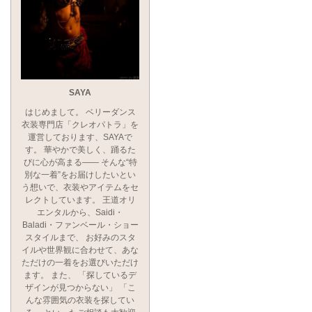
SAYA
はじめまして。 ベリーダンス
衣装専門店「クレオパトラ」を
運営しております、SAYAで
す。 華やかで美しく、踊るた
びに心が高まる―― そんな“特
別な一着”をお届けしたいとい
う想いで、衣装やアイテムをセ
レクトしています。 王道オリ
エンタルから、Saidi・
Baladi・ファンベール・ショー
スタイルまで、 お好みのスタ
イルや世界観に合わせて、あな
ただけの一着をお選びいただけ
ます。 また、 「探しているデ
ザインが見つからない」 「こ
んな雰囲気の衣装を探してい