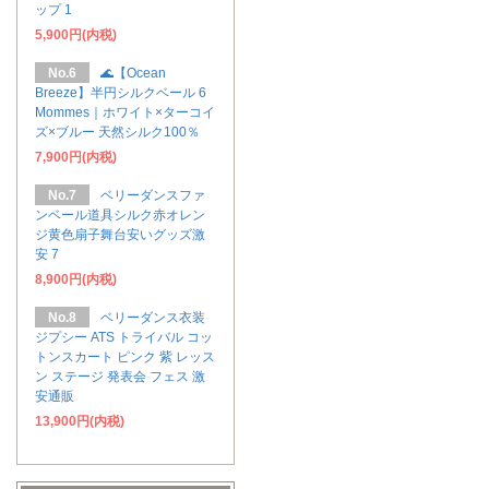
ップ 1
5,900円(内税)
No.6
🌊【Ocean
Breeze】半円シルクベール 6
Mommes｜ホワイト×ターコイ
ズ×ブルー 天然シルク100％
7,900円(内税)
No.7
ベリーダンスファ
ンベール道具シルク赤オレン
ジ黄色扇子舞台安いグッズ激
安 7
8,900円(内税)
No.8
ベリーダンス衣装
ジプシー ATS トライバル コッ
トンスカート ピンク 紫 レッス
ン ステージ 発表会 フェス 激
安通販
13,900円(内税)