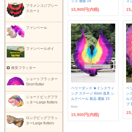
ッズ 通販 19
ズシ
フラメンコジプシー
15,900円(内税)
15
スカート
ファンベール
ファンベールポイ
格安フラッター
ショートフラッター
Short flutter
ベリーダンス ★イシスウィ
ベ
ング ステージ 8mm 道具 シ
ング
ショートビッグフラ
ルクベール 新品 通販 15
ル
ッターLarge flutters
プ 
8mm
15
15,900円(内税)
ロングビッグフラッ
ターLarge flutters