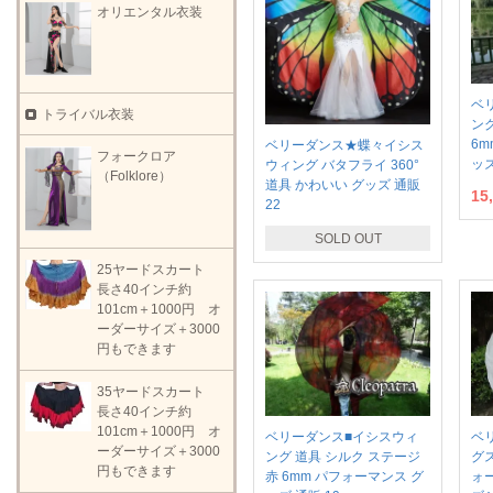
オリエンタル衣装
ベ
トライバル衣装
ン
6m
ベリーダンス★蝶々イシス
フォークロア
ッズ
ウィング バタフライ 360°
（Folklore）
道具 かわいい グッズ 通販
15
22
SOLD OUT
25ヤードスカート
長さ40インチ約
101cm＋1000円 オ
ーダーサイズ＋3000
円もできます
35ヤードスカート
長さ40インチ約
101cm＋1000円 オ
ベリーダンス■イシスウィ
ベ
ーダーサイズ＋3000
ング 道具 シルク ステージ
グ
円もできます
赤 6mm パフォーマンス グ
ォ