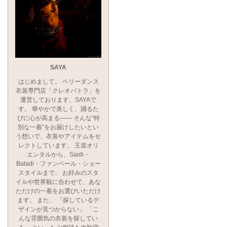
SAYA
はじめまして。 ベリーダンス
衣装専門店「クレオパトラ」を
運営しております、SAYAで
す。 華やかで美しく、踊るた
びに心が高まる―― そんな“特
別な一着”をお届けしたいとい
う想いで、衣装やアイテムをセ
レクトしています。 王道オリ
エンタルから、Saidi・
Baladi・ファンベール・ショー
スタイルまで、 お好みのスタ
イルや世界観に合わせて、あな
ただけの一着をお選びいただけ
ます。 また、 「探しているデ
ザインが見つからない」 「こ
んな雰囲気の衣装を探してい