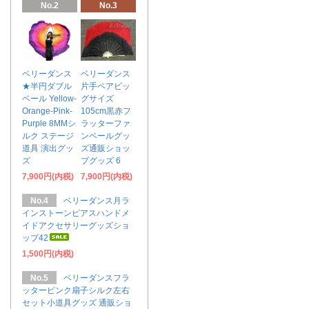
No.2
No.3
ベリーダンス
ベリーダンス
★半円ダブル
片手ペアビッ
ベール Yellow-
グサイズ
Orange-Pink-
105cm黒赤フ
Purple 8MMシ
ラッターファ
ルク ステージ
ンベールグッ
道具 演出グッ
ズ通販ショッ
ズ
プグッズ 6
7,900円(内税)
7,900円(内税)
No.4
ベリーダンス月ラ
インストーンピアスハンドメ
イドアクセサリーグッズショ
ップ42
1,500円(内税)
No.5
ベリーダンスフラ
ッターピンク扇子シルク左右
セット小道具グッズ 通販ショ