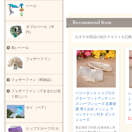
ベール
ダブルベール（半
円）
おすすめ商品の紹介テキストを記載
長いベール
フェザーファン
フェザーファン（即納品）
フェザーファン（できるだけ安
ベリーダンス トゥプロテ
ベ
く欲しい）
クター フットアンディー
ト
ズ ハーフシューズ 足裏保
ド
ポイ （ペア）
護 滑り止め メッシュ ラ
ョ
インストーン付き ダンス
1
シューズ
素足感覚で快適♪足裏保護と滑
ヒップスカーフ/スカ
り止めを兼ね備えたメッシュ素