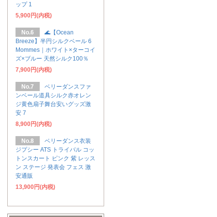
ップ 1
5,900円(内税)
No.6
🌊【Ocean
Breeze】半円シルクベール 6
Mommes｜ホワイト×ターコイ
ズ×ブルー 天然シルク100％
7,900円(内税)
No.7
ベリーダンスファ
ンベール道具シルク赤オレン
ジ黄色扇子舞台安いグッズ激
安 7
8,900円(内税)
No.8
ベリーダンス衣装
ジプシー ATS トライバル コッ
トンスカート ピンク 紫 レッス
ン ステージ 発表会 フェス 激
安通販
13,900円(内税)