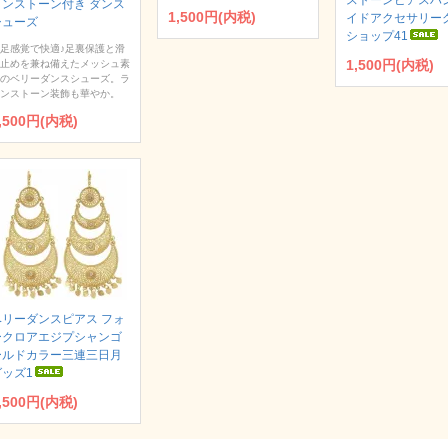
ストーンピアスハ
インストーン付き ダンス
1,500円(内税)
イドアクセサリー
シューズ
ショップ41
足感覚で快適♪足裏保護と滑
1,500円(内税)
止めを兼ね備えたメッシュ素
のベリーダンスシューズ。ラ
ンストーン装飾も華やか。
,500円(内税)
ベリーダンスピアス フォ
ークロアエジプシャンゴ
ールドカラー三連三日月
グッズ1
,500円(内税)