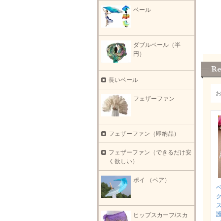
ベール
ダブルベール（半
円）
長いベール
フェザーファン
フェザーファン（即納品）
フェザーファン（できるだけ安
く欲しい）
ポイ （ペア）
護
ヒップスカーフ/スカ