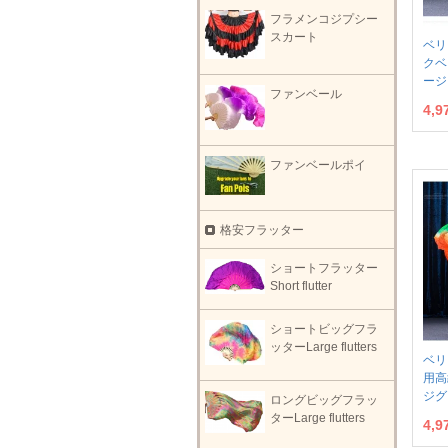
フラメンコジプシー
スカート
ベリ
クベ
ージ
ファンベール
4,
ファンベールポイ
格安フラッター
ショートフラッター
Short flutter
ショートビッグフラ
ッターLarge flutters
ベリ
用高
ジグ
ロングビッグフラッ
ターLarge flutters
4,