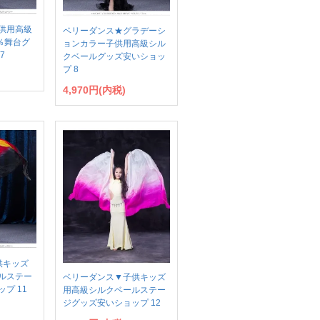
供用高級
ベリーダンス★グラデーシ
％舞台グ
ョンカラー子供用高級シル
7
クベールグッズ安いショッ
プ 8
4,970円(内税)
供キッズ
ルステー
ベリーダンス▼子供キッズ
プ 11
用高級シルクベールステー
ジグッズ安いショップ 12