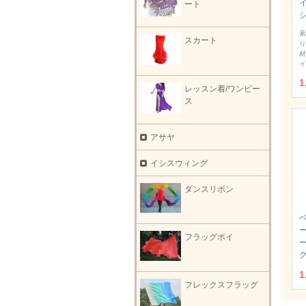
ート
素
スカート
り
材
イ
1
レッスン着/ワンピー
ス
アサヤ
イシスウィング
ダンスリボン
フラッグポイ
1
フレックスフラッグ