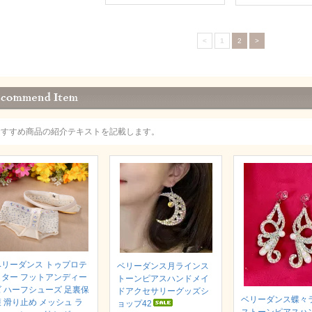
<
1
2
>
おすすめ商品の紹介テキストを記載します。
ベリーダンス トゥプロテ
ベリーダンス月ラインス
クター フットアンディー
トーンピアスハンドメイ
ズ ハーフシューズ 足裏保
ドアクセサリーグッズシ
ベリーダンス蝶々
 滑り止め メッシュ ラ
ョップ42