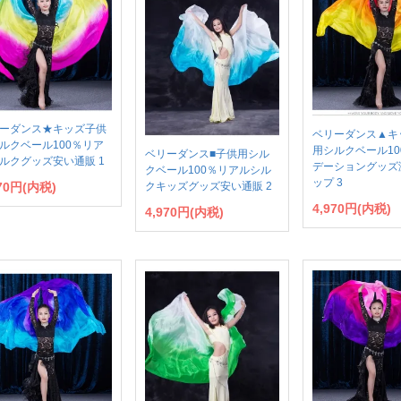
ーダンス★キッズ子供
ベリーダンス▲キ
ルクベール100％リア
用シルクベール10
ベリーダンス■子供用シル
ルクグッズ安い通販 1
デーショングッズ
クベール100％リアルシル
ップ 3
970円(内税)
クキッズグッズ安い通販 2
4,970円(内税)
4,970円(内税)