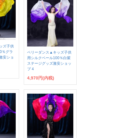
ッズ子供
0％グラ
ベリーダンス▲キッズ子供
激安ショ
用シルクベール100％白紫
ステージグッズ激安ショッ
プ 4
4,970円(内税)