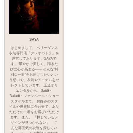
SAYA
はじめまして。 ベリーダンス
衣装専門店「クレオパトラ」を
運営しております、SAYAで
す。 華やかで美しく、踊るた
びに心が高まる―― そんな“特
別な一着”をお届けしたいとい
う想いで、衣装やアイテムをセ
レクトしています。 王道オリ
エンタルから、Saidi・
Baladi・ファンベール・ショー
スタイルまで、 お好みのスタ
イルや世界観に合わせて、あな
ただけの一着をお選びいただけ
ます。 また、 「探しているデ
ザインが見つからない」 「こ
んな雰囲気の衣装を探してい