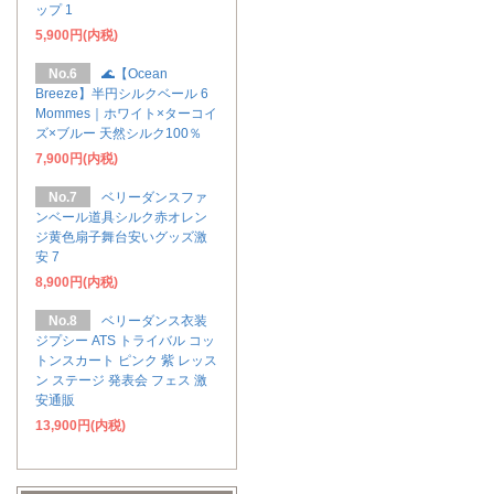
ップ 1
5,900円(内税)
No.6
🌊【Ocean
Breeze】半円シルクベール 6
Mommes｜ホワイト×ターコイ
ズ×ブルー 天然シルク100％
7,900円(内税)
No.7
ベリーダンスファ
ンベール道具シルク赤オレン
ジ黄色扇子舞台安いグッズ激
安 7
8,900円(内税)
No.8
ベリーダンス衣装
ジプシー ATS トライバル コッ
トンスカート ピンク 紫 レッス
ン ステージ 発表会 フェス 激
安通販
13,900円(内税)