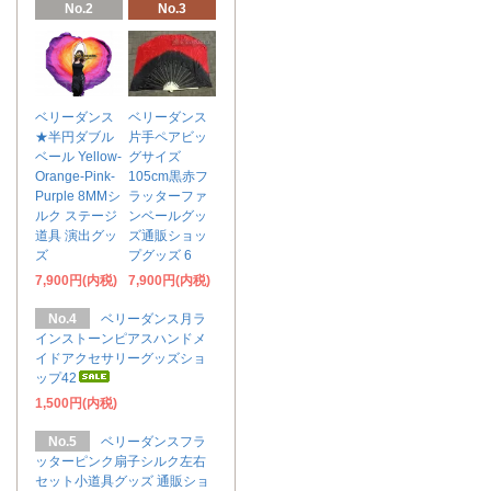
No.2
No.3
ベリーダンス
ベリーダンス
★半円ダブル
片手ペアビッ
ベール Yellow-
グサイズ
Orange-Pink-
105cm黒赤フ
Purple 8MMシ
ラッターファ
ルク ステージ
ンベールグッ
道具 演出グッ
ズ通販ショッ
ズ
プグッズ 6
7,900円(内税)
7,900円(内税)
No.4
ベリーダンス月ラ
インストーンピアスハンドメ
イドアクセサリーグッズショ
ップ42
1,500円(内税)
No.5
ベリーダンスフラ
ッターピンク扇子シルク左右
セット小道具グッズ 通販ショ