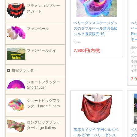
フラメンコジプシー
スカート
ベリーダンスステージグッ
べ
ズのダブルべール道具高級
ベー
ファンベール
シルク激安販売 10
Bl
テ
6mm
海や
7,900円(内税)
ファンベールポイ
デー
ベー
る演
まで
格安フラッター
イテ
7,
ショートフラッター
Short flutter
ショートビッグフラ
ッターLarge flutters
ロングビッグフラッ
ターLarge flutters
黒赤タイダイ 半円シルクベ
ベ
ール 2.7m｜ベリーダンス
ズ