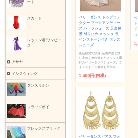
ート
ベリーダンス トゥプロテ
ベ
スカート
クター フットアンディー
ト
ズ ハーフシューズ 足裏保
ド
護 滑り止め メッシュ ラ
ョ
インストーン付き ダンス
レッスン着/ワンピー
1
シューズ
ス
素足感覚で快適♪足裏保護と滑
り止めを兼ね備えたメッシュ素
アサヤ
材のベリーダンスシューズ。ラ
インストーン装飾も華やか。
イシスウィング
1,500円(内税)
ダンスリボン
フラッグポイ
フレックスフラッグ
ベリーダンスピアス フォ