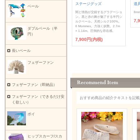
ステージグッズ
道
ベール
闇と情熱が交錯するグラデーショ
8m
ン。黒と赤の舞が魅了する半円シ
7,
ルクベール。天然シルク100%。
6 Mommes。力強く妖艶。2.7m
ダブルベール（半
× 1.14m。圧倒的な存在感。
円）
7,900円(内税)
長いベール
フェザーファン
フェザーファン（即納品）
フェザーファン（できるだけ安
おすすめ商品の紹介テキストを記載
く欲しい）
ポイ
ヒップスカーフ/スカ