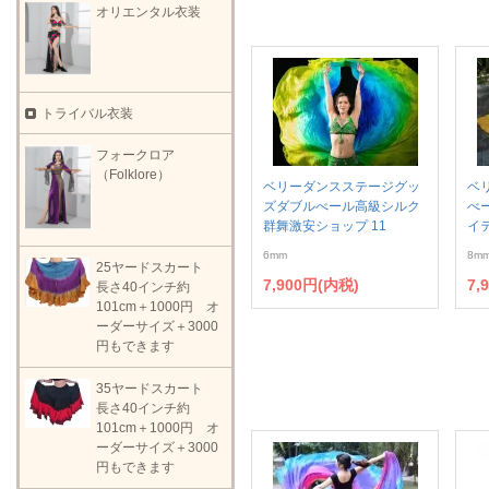
オリエンタル衣装
トライバル衣装
フォークロア
（Folklore）
ベリーダンスステージグッ
ベ
ズダブルべール高級シルク
べ
群舞激安ショップ 11
イ
6mm
8m
25ヤードスカート
7,900円(内税)
7,
長さ40インチ約
101cm＋1000円 オ
ーダーサイズ＋3000
円もできます
35ヤードスカート
長さ40インチ約
101cm＋1000円 オ
ーダーサイズ＋3000
円もできます