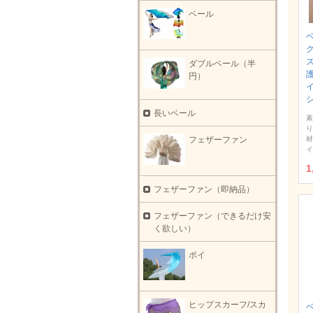
ベール
ダブルベール（半
護
円）
長いベール
素
り
フェザーファン
材
イ
1
フェザーファン（即納品）
フェザーファン（できるだけ安
く欲しい）
ポイ
ヒップスカーフ/スカ