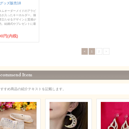
グッズ販売18
タムオーダーメイドのアラビ
名が入ったキーホルダー。個
際立たせるデザインと質感が
的。結婚式やプレゼントに最
900円(内税)
<
1
2
>
おすすめ商品の紹介テキストを記載します。