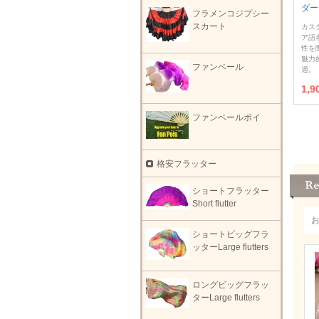
ダー
フラメンコジプシー
スカート
カス
ア語
性を
魅力
ファンベール
適。
1,
ファンベールポイ
格安フラッター
ショートフラッター
Short flutter
ショートビッグフラ
ッターLarge flutters
ロングビッグフラッ
ターLarge flutters