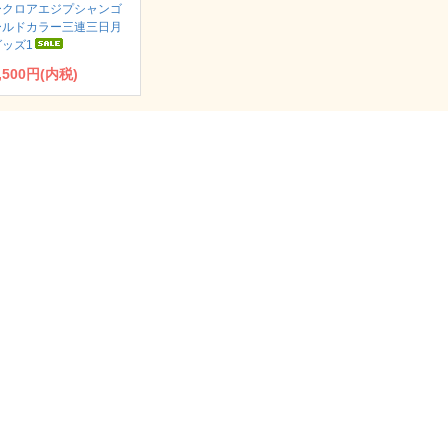
ークロアエジプシャンゴ
ールドカラー三連三日月
グッズ1
,500円(内税)