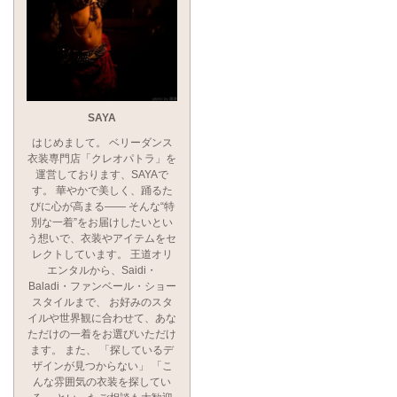
SAYA
はじめまして。 ベリーダンス
衣装専門店「クレオパトラ」を
運営しております、SAYAで
す。 華やかで美しく、踊るた
びに心が高まる―― そんな“特
別な一着”をお届けしたいとい
う想いで、衣装やアイテムをセ
レクトしています。 王道オリ
エンタルから、Saidi・
Baladi・ファンベール・ショー
スタイルまで、 お好みのスタ
イルや世界観に合わせて、あな
ただけの一着をお選びいただけ
ます。 また、 「探しているデ
ザインが見つからない」 「こ
んな雰囲気の衣装を探してい