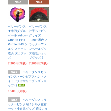
No.2
No.3
ベリーダンス
ベリーダンス
★半円ダブル
片手ペアビッ
ベール Yellow-
グサイズ
Orange-Pink-
105cm黒赤フ
Purple 8MMシ
ラッターファ
ルク ステージ
ンベールグッ
道具 演出グッ
ズ通販ショッ
ズ
プグッズ 6
7,900円(内税)
7,900円(内税)
No.4
ベリーダンス月ラ
インストーンピアスハンドメ
イドアクセサリーグッズショ
ップ42
1,500円(内税)
No.5
ベリーダンスフラ
ッターピンク扇子シルク左右
セット小道具グッズ 通販ショ