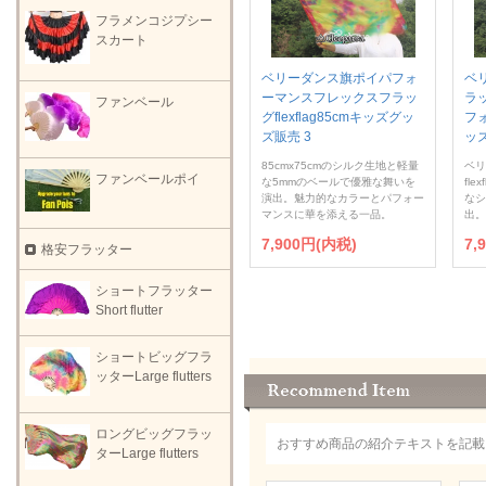
フラメンコジプシー
スカート
ベリーダンス旗ポイパフォ
ベ
ーマンスフレックスフラッ
ラッ
ファンベール
グflexflag85cmキッズグッ
フ
ズ販売 3
ッズ
85cmx75cmのシルク生地と軽量
ベリ
ファンベールポイ
な5mmのベールで優雅な舞いを
fl
演出。魅力的なカラーとパフォー
なシ
マンスに華を添える一品。
出。
7,900円(内税)
7,
格安フラッター
ショートフラッター
Short flutter
ショートビッグフラ
ッターLarge flutters
ロングビッグフラッ
おすすめ商品の紹介テキストを記載
ターLarge flutters