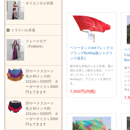
オリエンタル衣装
トライバル衣装
フォークロア
（Folklore）
ベリーダンスredフレックス
ベ
フラッグflexflag旗ジャグリ
Co
ング道具1
fl
魅力的な赤色のシルク生地、風に
魅力
揺れる美しい動きを演出。ベリー
25ヤードスカート
ック
ダンスフレックスフラッグ
長さ40インチ約
パフ
flexflagが、アクセントを演出す
とで
101cm＋1000円 オ
る。
テー
ーダーサイズ＋3000
地を
7,900円(内税)
円もできます
7,
35ヤードスカート
長さ40インチ約
101cm＋1000円 オ
ーダーサイズ＋3000
円もできます