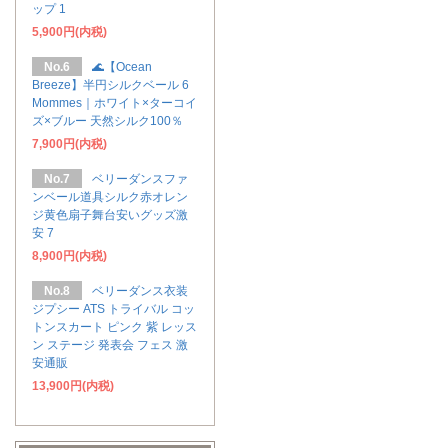
ップ 1
5,900円(内税)
No.6
🌊【Ocean
Breeze】半円シルクベール 6
Mommes｜ホワイト×ターコイ
ズ×ブルー 天然シルク100％
7,900円(内税)
No.7
ベリーダンスファ
ンベール道具シルク赤オレン
ジ黄色扇子舞台安いグッズ激
安 7
8,900円(内税)
No.8
ベリーダンス衣装
ジプシー ATS トライバル コッ
トンスカート ピンク 紫 レッス
ン ステージ 発表会 フェス 激
安通販
13,900円(内税)