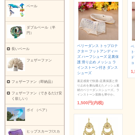
ベール
ダブルベール（半
円）
ベリーダンス トゥプロテ
ベ
長いベール
クター フットアンディー
ト
ズ ハーフシューズ 足裏保
ド
フェザーファン
護 滑り止め メッシュ ラ
ョ
インストーン付き ダンス
1
シューズ
素足感覚で快適♪足裏保護と滑
フェザーファン（即納品）
り止めを兼ね備えたメッシュ素
材のベリーダンスシューズ。ラ
フェザーファン（できるだけ安
インストーン装飾も華やか。
く欲しい）
1,500円(内税)
ポイ （ペア）
ヒップスカーフ/スカ