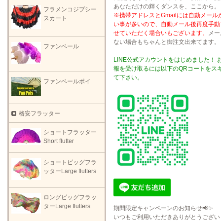
あなただけの輝くダンスを、ここから。
フラメンコジプシー
※携帯アドレスとGmailには自動メール
スカート
い事が多いので、自動メール後再度手動
せていただく場合いもございます。
メー
ない場合もちゃんと御注文出来てます。
ファンベール
LINE公式アカウントをはじめました！ 
報を受け取るには以下のQRコートをス
て下さい。
ファンベールポイ
格安フラッター
ショートフラッター
Short flutter
ショートビッグフラ
ッターLarge flutters
ロングビッグフラッ
ターLarge flutters
期間限定キャンペーンのお知らせ📢✨
いつもご利用いただきありがとうござい