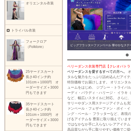
オリエンタル衣装
トライバル衣装
フォークロア
ビッグフラッターファンベール 華やかなステ
（Folklore）
ベリーダンス衣装専門店【クレオパトラ
25ヤードスカート
ベリーダンスを愛するすべての方へ。
オ
長さ40インチ約
タルな魅力をたっぷり詰め込んだアイテ
101cm＋1000円 オ
特別価格でお届けします。 オリエンタ
ーダーサイズ＋3000
ュームをはじめ、 ジプシー・トライバ
円もできます
ーディ・バラディ・ハリージ・ イラキ（Ir
など、幅広いスタイルに対応。 さらに
サリーやダンス用ステージアイテムも充
35ヤードスカート
ァンベール・フェザーファン・ポイ・イ
長さ40インチ約
ング・ベール・ フラッターなど、表現
101cm＋1000円 オ
げるアイテムを 豊富に取り揃えています
ーダーサイズ＋3000
ではなかなか手に入らないレアアイテム
円もできます
高品質ながら手に取りやすい価格でご提