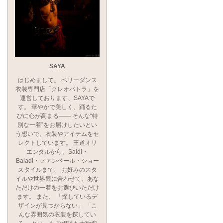
SAYA
はじめまして。 ベリーダンス
衣装専門店「クレオパトラ」を
運営しております、SAYAで
す。 華やかで美しく、踊るた
びに心が高まる―― そんな“特
別な一着”をお届けしたいとい
う想いで、衣装やアイテムをセ
レクトしています。 王道オリ
エンタルから、Saidi・
Baladi・ファンベール・ショー
スタイルまで、 お好みのスタ
イルや世界観に合わせて、あな
ただけの一着をお選びいただけ
ます。 また、 「探しているデ
ザインが見つからない」 「こ
んな雰囲気の衣装を探してい