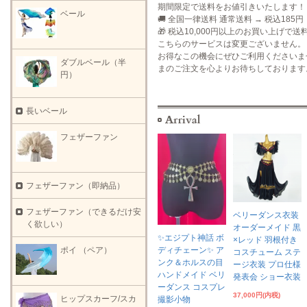
期間限定で送料をお値引きいたします！
ベール
🚚 全国一律送料 通常送料 → 税込185円
🎁 税込10,000円以上のお買い上げで送
こちらのサービスは変更ございません。
お得なこの機会にぜひご利用くださいま
ダブルベール（半
まのご注文を心よりお待ちしております
円）
長いベール
フェザーファン
フェザーファン（即納品）
フェザーファン（できるだけ安
ベリーダンス衣装
く欲しい）
オーダーメイド 黒
✨エジプト神話 ボ
×レッド 羽根付き
ポイ （ペア）
ディチェーン✨ ア
コスチューム ステ
ンク＆ホルスの目
ージ衣装 プロ仕様
ハンドメイド ベリ
発表会 ショー衣装
ーダンス コスプレ
37,000円(内税)
ヒップスカーフ/スカ
撮影小物