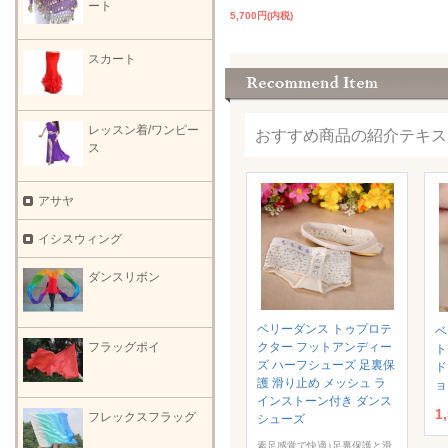
ート
5,700円(内税)
スカート
レッスン着/ワンピー
おすすめ商品の紹介テキス
ス
アサヤ
イシスウィング
ダンスリボン
ベリーダンス トゥプロテ
ベ
フラッグポイ
クター フットアンディー
ト
ズ ハーフシューズ 足裏保
ド
護 滑り止め メッシュ ラ
ョ
インストーン付き ダンス
1
フレックスフラッグ
シューズ
素足感覚で快適♪足裏保護と滑