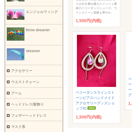
り止めを兼ね備えたメッシュ素
材のベリーダンスシューズ。ラ
エンジェルウィング
インストーン装飾も華やか。
1,500円(内税)
throw streamer
streamer
アクセサリー
ベ
ウエストチェーン
ー
ー
ベリーダンスラインスト
アーム
グ
ーンピアスハンドメイド
アクセサリーグッズショ
1
ヘッドドレス/髪飾り
ップ41
フェザーヘッドドレス
1,500円(内税)
マスク系