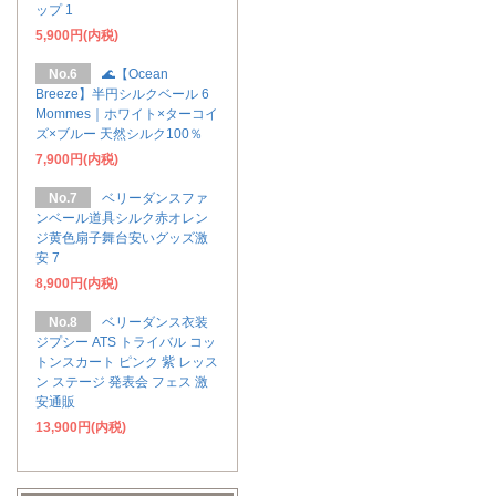
ップ 1
5,900円(内税)
No.6
🌊【Ocean
Breeze】半円シルクベール 6
Mommes｜ホワイト×ターコイ
ズ×ブルー 天然シルク100％
7,900円(内税)
No.7
ベリーダンスファ
ンベール道具シルク赤オレン
ジ黄色扇子舞台安いグッズ激
安 7
8,900円(内税)
No.8
ベリーダンス衣装
ジプシー ATS トライバル コッ
トンスカート ピンク 紫 レッス
ン ステージ 発表会 フェス 激
安通販
13,900円(内税)