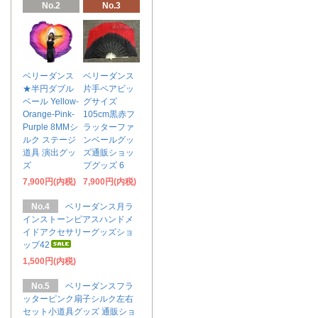
No.2
No.3
ベリーダンス
ベリーダンス
★半円ダブル
片手ペアビッ
ベール Yellow-
グサイズ
Orange-Pink-
105cm黒赤フ
Purple 8MMシ
ラッターファ
ルク ステージ
ンベールグッ
道具 演出グッ
ズ通販ショッ
ズ
プグッズ 6
7,900円(内税)
7,900円(内税)
No.4
ベリーダンス月ラ
インストーンピアスハンドメ
イドアクセサリーグッズショ
ップ42
1,500円(内税)
No.5
ベリーダンスフラ
ッターピンク扇子シルク左右
セット小道具グッズ 通販ショ