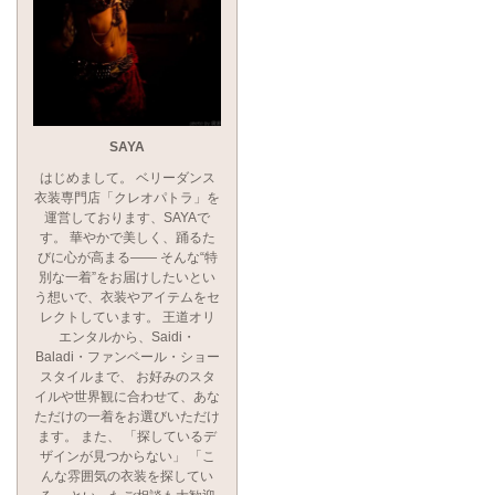
SAYA
はじめまして。 ベリーダンス
衣装専門店「クレオパトラ」を
運営しております、SAYAで
す。 華やかで美しく、踊るた
びに心が高まる―― そんな“特
別な一着”をお届けしたいとい
う想いで、衣装やアイテムをセ
レクトしています。 王道オリ
エンタルから、Saidi・
Baladi・ファンベール・ショー
スタイルまで、 お好みのスタ
イルや世界観に合わせて、あな
ただけの一着をお選びいただけ
ます。 また、 「探しているデ
ザインが見つからない」 「こ
んな雰囲気の衣装を探してい