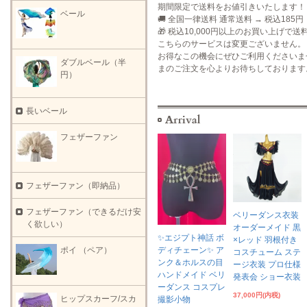
期間限定で送料をお値引きいたします！
ベール
🚚 全国一律送料 通常送料 → 税込185円
🎁 税込10,000円以上のお買い上げで送
こちらのサービスは変更ございません。
お得なこの機会にぜひご利用くださいま
ダブルベール（半
まのご注文を心よりお待ちしております
円）
長いベール
フェザーファン
フェザーファン（即納品）
フェザーファン（できるだけ安
ベリーダンス衣装
く欲しい）
オーダーメイド 黒
✨エジプト神話 ボ
×レッド 羽根付き
ポイ （ペア）
ディチェーン✨ ア
コスチューム ステ
ンク＆ホルスの目
ージ衣装 プロ仕様
ハンドメイド ベリ
発表会 ショー衣装
ーダンス コスプレ
37,000円(内税)
ヒップスカーフ/スカ
撮影小物