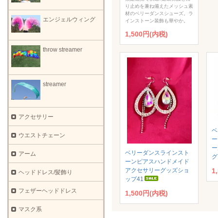
り止めを兼ね備えたメッシュ素
材のベリーダンスシューズ。ラ
エンジェルウィング
インストーン装飾も華やか。
1,500円(内税)
throw streamer
streamer
アクセサリー
ベ
ウエストチェーン
ー
ー
ベリーダンスラインスト
アーム
グ
ーンピアスハンドメイド
アクセサリーグッズショ
1
ヘッドドレス/髪飾り
ップ41
フェザーヘッドドレス
1,500円(内税)
マスク系