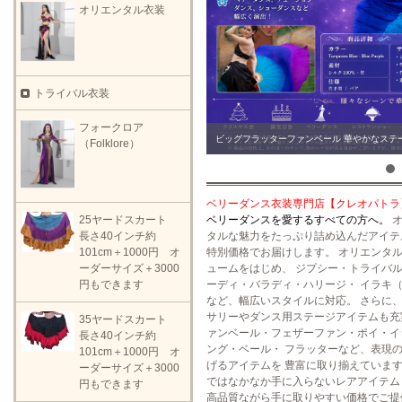
オリエンタル衣装
トライバル衣装
フォークロア
ビッグフラッターファンベール 華やかなステ
（Folklore）
ベリーダンス衣装専門店【クレオパトラ
25ヤードスカート
ベリーダンスを愛するすべての方へ。
オ
長さ40インチ約
タルな魅力をたっぷり詰め込んだアイテ
101cm＋1000円 オ
特別価格でお届けします。 オリエンタ
ーダーサイズ＋3000
ュームをはじめ、 ジプシー・トライバ
円もできます
ーディ・バラディ・ハリージ・ イラキ（Ir
など、幅広いスタイルに対応。 さらに
サリーやダンス用ステージアイテムも充
35ヤードスカート
ァンベール・フェザーファン・ポイ・イ
長さ40インチ約
ング・ベール・ フラッターなど、表現
101cm＋1000円 オ
げるアイテムを 豊富に取り揃えています
ーダーサイズ＋3000
ではなかなか手に入らないレアアイテム
円もできます
高品質ながら手に取りやすい価格でご提