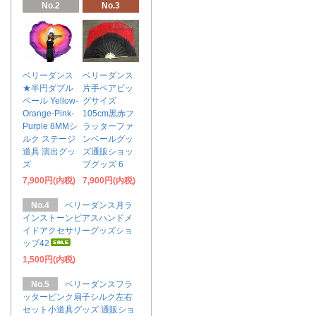
No.2
No.3
ベリーダンス
ベリーダンス
★半円ダブル
片手ペアビッ
ベール Yellow-
グサイズ
Orange-Pink-
105cm黒赤フ
Purple 8MMシ
ラッターファ
ルク ステージ
ンベールグッ
道具 演出グッ
ズ通販ショッ
ズ
プグッズ 6
7,900円(内税)
7,900円(内税)
No.4
ベリーダンス月ラ
インストーンピアスハンドメ
イドアクセサリーグッズショ
ップ42
1,500円(内税)
No.5
ベリーダンスフラ
ッターピンク扇子シルク左右
セット小道具グッズ 通販ショ