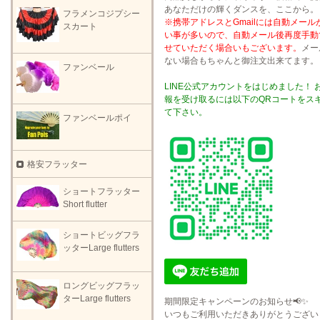
あなただけの輝くダンスを、ここから。
フラメンコジプシー
※携帯アドレスとGmailには自動メール
スカート
い事が多いので、自動メール後再度手動
せていただく場合いもございます。
メー
ない場合もちゃんと御注文出来てます。
ファンベール
LINE公式アカウントをはじめました！ 
報を受け取るには以下のQRコートをス
て下さい。
ファンベールポイ
格安フラッター
ショートフラッター
Short flutter
ショートビッグフラ
ッターLarge flutters
ロングビッグフラッ
ターLarge flutters
期間限定キャンペーンのお知らせ📢✨
いつもご利用いただきありがとうござい