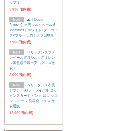
ップ 1
5,900円(内税)
No.6
🌊【Ocean
Breeze】半円シルクベール 6
Mommes｜ホワイト×ターコイ
ズ×ブルー 天然シルク100％
7,900円(内税)
No.7
ベリーダンスファ
ンベール道具シルク赤オレン
ジ黄色扇子舞台安いグッズ激
安 7
8,900円(内税)
No.8
ベリーダンス衣装
ジプシー ATS トライバル コッ
トンスカート ピンク 紫 レッス
ン ステージ 発表会 フェス 激
安通販
13,900円(内税)