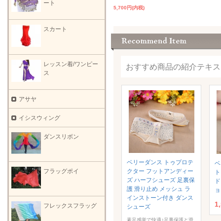
ート
5,700円(内税)
スカート
レッスン着/ワンピー
おすすめ商品の紹介テキス
ス
アサヤ
イシスウィング
ダンスリボン
ベリーダンス トゥプロテ
ベ
フラッグポイ
クター フットアンディー
ト
ズ ハーフシューズ 足裏保
ド
護 滑り止め メッシュ ラ
ョ
インストーン付き ダンス
1
フレックスフラッグ
シューズ
素足感覚で快適♪足裏保護と滑