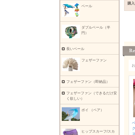
購入
ベール
ダブルベール（半
円）
長いベール
フェザーファン
フェザーファン（即納品）
フェザーファン（できるだけ安
く欲しい）
ポイ （ペア）
ヒップスカーフ/スカ