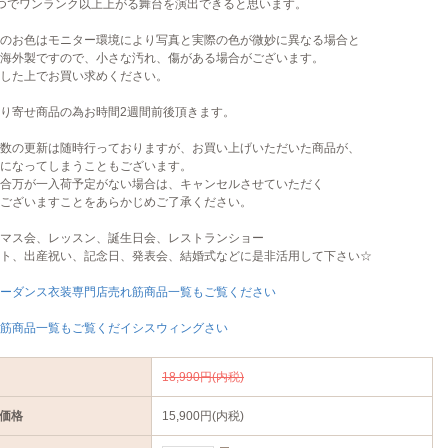
つでワンランク以上上がる舞台を演出できると思います。
のお色はモニター環境により写真と実際の色が微妙に異なる場合と
海外製ですので、小さな汚れ、傷がある場合がございます。
した上でお買い求めください。
り寄せ商品の為お時間2週間前後頂きます。
数の更新は随時行っておりますが、お買い上げいただいた商品が、
になってしまうこともございます。
合万が一入荷予定がない場合は、キャンセルさせていただく
ございますことをあらかじめご了承ください。
マス会、レッスン、誕生日会、レストランショー
ト、出産祝い、記念日、発表会、結婚式などに是非活用して下さい☆
ーダンス衣装専門店売れ筋商品一覧もご覧ください
筋商品一覧もご覧くだイシスウィングさい
18,990円(内税)
価格
15,900円(内税)