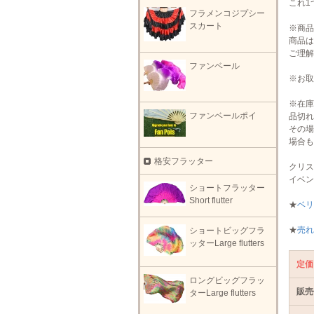
これ1
フラメンコジプシー
スカート
※商品
商品は
ご理解
ファンベール
※お取
※在庫
ファンベールポイ
品切れ
その場
場合も
格安フラッター
クリス
イベン
ショートフラッター
Short flutter
★
ベリ
★
売れ
ショートビッグフラ
ッターLarge flutters
定価
ロングビッグフラッ
販売
ターLarge flutters