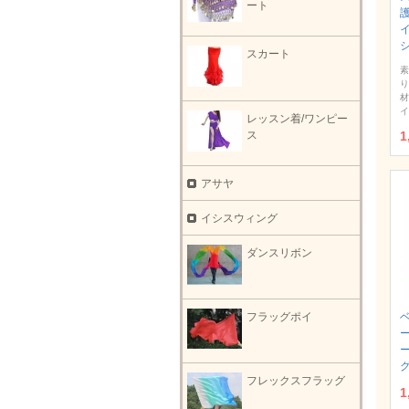
ート
護
スカート
素
り
材
イ
レッスン着/ワンピー
1
ス
アサヤ
イシスウィング
ダンスリボン
フラッグポイ
フレックスフラッグ
1