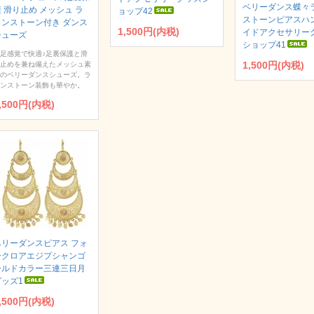
ベリーダンス蝶々
 滑り止め メッシュ ラ
ョップ42
ストーンピアスハ
インストーン付き ダンス
1,500円(内税)
イドアクセサリー
シューズ
ショップ41
足感覚で快適♪足裏保護と滑
1,500円(内税)
止めを兼ね備えたメッシュ素
のベリーダンスシューズ。ラ
ンストーン装飾も華やか。
,500円(内税)
ベリーダンスピアス フォ
ークロアエジプシャンゴ
ールドカラー三連三日月
グッズ1
,500円(内税)