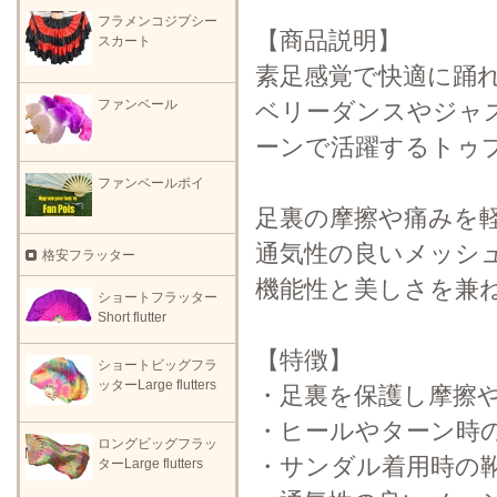
フラメンコジプシー
【商品説明】
スカート
素足感覚で快適に踊れ
ファンベール
ベリーダンスやジャ
ーンで活躍するトゥ
ファンベールポイ
足裏の摩擦や痛みを
通気性の良いメッシ
格安フラッター
機能性と美しさを兼
ショートフラッター
Short flutter
【特徴】
ショートビッグフラ
ッターLarge flutters
・足裏を保護し摩擦
・ヒールやターン時
ロングビッグフラッ
・サンダル着用時の
ターLarge flutters