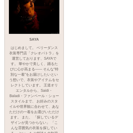
SAYA
はじめまして。 ベリーダンス
衣装専門店「クレオパトラ」を
運営しております、SAYAで
す。 華やかで美しく、踊るた
びに心が高まる―― そんな“特
別な一着”をお届けしたいとい
う想いで、衣装やアイテムをセ
レクトしています。 王道オリ
エンタルから、Saidi・
Baladi・ファンベール・ショー
スタイルまで、 お好みのスタ
イルや世界観に合わせて、あな
ただけの一着をお選びいただけ
ます。 また、 「探しているデ
ザインが見つからない」 「こ
んな雰囲気の衣装を探してい