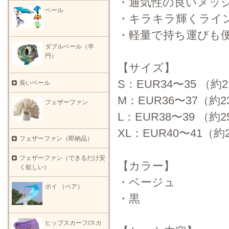
・通気性の良いメッ
ベール
・キラキラ輝くライ
・軽量で持ち運びも
ダブルベール（半
円）
【サイズ】
S：EUR34〜35 （約21
長いベール
M：EUR36〜37（約23
フェザーファン
L：EUR38〜39 （約25
XL：EUR40〜41（約2
フェザーファン（即納品）
フェザーファン（できるだけ安
【カラー】
く欲しい）
・ベージュ
ポイ （ペア）
・黒
ヒップスカーフ/スカ