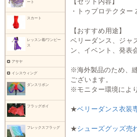
【セット内容】
ート
・トゥプロテクター 
スカート
【おすすめ用途】
ベリーダンス、ジャ
レッスン着/ワンピー
ス
ン、イベント、発表
アサヤ
※海外製品のため、
イシスウィング
ございます。
ダンスリボン
※モニター環境によ
フラッグポイ
★
ベリーダンス衣装
★
シューズグッズ売
フレックスフラッグ