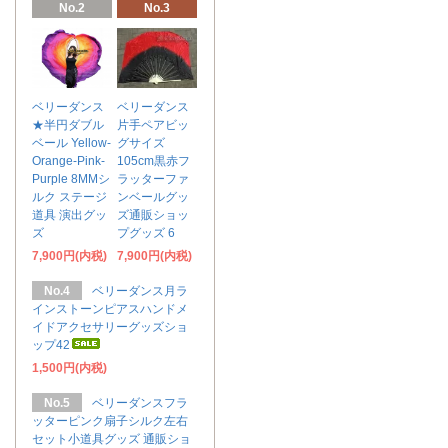
No.2
No.3
ベリーダンス
ベリーダンス
★半円ダブル
片手ペアビッ
ベール Yellow-
グサイズ
Orange-Pink-
105cm黒赤フ
Purple 8MMシ
ラッターファ
ルク ステージ
ンベールグッ
道具 演出グッ
ズ通販ショッ
ズ
プグッズ 6
7,900円(内税)
7,900円(内税)
No.4
ベリーダンス月ラ
インストーンピアスハンドメ
イドアクセサリーグッズショ
ップ42
1,500円(内税)
No.5
ベリーダンスフラ
ッターピンク扇子シルク左右
セット小道具グッズ 通販ショ