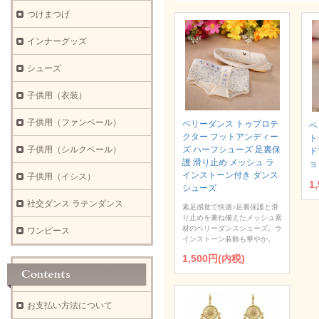
つけまつげ
インナーグッズ
シューズ
子供用（衣装）
子供用（ファンベール）
ベリーダンス トゥプロテ
ベ
クター フットアンディー
ト
子供用（シルクベール）
ズ ハーフシューズ 足裏保
ド
護 滑り止め メッシュ ラ
ョ
インストーン付き ダンス
子供用（イシス）
1
シューズ
社交ダンス ラテンダンス
素足感覚で快適♪足裏保護と滑
り止めを兼ね備えたメッシュ素
材のベリーダンスシューズ。ラ
ワンピース
インストーン装飾も華やか。
1,500円(内税)
お支払い方法について