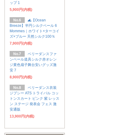
ップ 1
5,900円(内税)
No.6
🌊【Ocean
Breeze】半円シルクベール 6
Mommes｜ホワイト×ターコイ
ズ×ブルー 天然シルク100％
7,900円(内税)
No.7
ベリーダンスファ
ンベール道具シルク赤オレン
ジ黄色扇子舞台安いグッズ激
安 7
8,900円(内税)
No.8
ベリーダンス衣装
ジプシー ATS トライバル コッ
トンスカート ピンク 紫 レッス
ン ステージ 発表会 フェス 激
安通販
13,900円(内税)