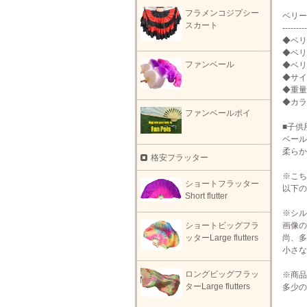
フラメンコジプシー
ベリー
スカート
---------
◆ベリ
◆ベリ
ファンベール
◆ベリ
◆サイズ
◆重量:
◆カラ
ファンベールポイ
■子供
ベール
柔らか
格安フラッター
※こち
ショートフラッター
以下の
Short flutter
※シル
画像の
ショートビッグフラ
尚、多
ッターLarge flutters
小さな
ロングビッグフラッ
※商品
ターLarge flutters
多少の