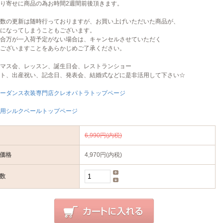
り寄せに商品の為お時間2週間前後頂きます。
数の更新は随時行っておりますが、お買い上げいただいた商品が、
になってしまうこともございます。
合万が一入荷予定がない場合は、キャンセルさせていただく
ございますことをあらかじめご了承ください。
マス会、レッスン、誕生日会、レストランショー
ト、出産祝い、記念日、発表会、結婚式などに是非活用して下さい☆
ーダンス衣装専門店クレオパトラトップページ
用シルクベールトップページ
6,990円(内税)
価格
4,970円(内税)
数