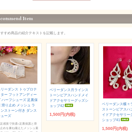
おすすめ商品の紹介テキストを記載します。
ベリーダンス トゥプロテ
ベリーダンス月ラインス
クター フットアンディー
トーンピアスハンドメイ
ズ ハーフシューズ 足裏保
ドアクセサリーグッズシ
ベリーダンス蝶々
 滑り止め メッシュ ラ
ョップ42
ストーンピアスハ
インストーン付き ダンス
1,500円(内税)
イドアクセサリー
シューズ
ショップ41
足感覚で快適♪足裏保護と滑
1,500円(内税)
止めを兼ね備えたメッシュ素