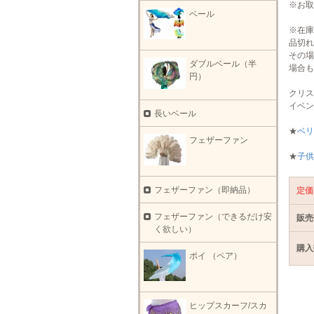
※お取
ベール
※在庫
品切れ
その場
ダブルベール（半
場合も
円）
クリス
イベン
長いベール
★
ベリ
フェザーファン
★
子供
フェザーファン（即納品）
定価
フェザーファン（できるだけ安
販売
く欲しい）
購入
ポイ （ペア）
ヒップスカーフ/スカ