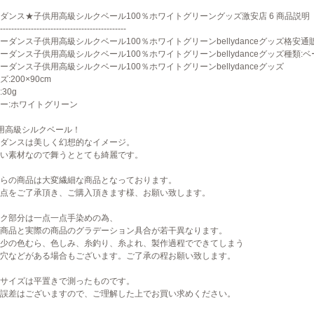
ダンス★子供用高級シルクベール100％ホワイトグリーングッズ激安店 6 商品説明
---------------------------------------------
ーダンス子供用高級シルクベール100％ホワイトグリーンbellydanceグッズ格安通販
ーダンス子供用高級シルクベール100％ホワイトグリーンbellydanceグッズ種類:ベ
ーダンス子供用高級シルクベール100％ホワイトグリーンbellydanceグッズ
:200×90cm
30g
ー:ホワイトグリーン
用高級シルクベール！
ダンスは美しく幻想的なイメージ。
い素材なので舞うととても綺麗です。
らの商品は大変繊細な商品となっております。
点をご了承頂き、ご購入頂きます様、お願い致します。
ク部分は一点一点手染めの為、
商品と実際の商品のグラデーション具合が若干異なります。
少の色むら、色しみ、糸釣り、糸よれ、製作過程でできてしまう
穴などがある場合もございます。ご了承の程お願い致します。
サイズは平置きで測ったものです。
誤差はございますので、ご理解した上でお買い求めください。