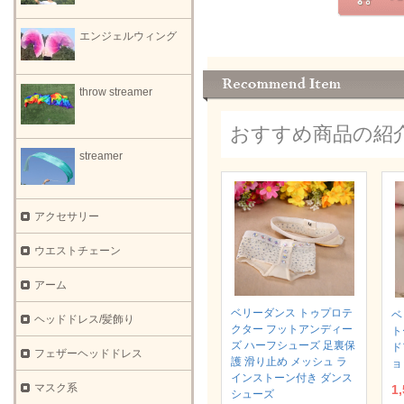
エンジェルウィング
throw streamer
おすすめ商品の紹
streamer
アクセサリー
ウエストチェーン
アーム
ベリーダンス トゥプロテ
ベ
ヘッドドレス/髪飾り
クター フットアンディー
ト
ズ ハーフシューズ 足裏保
ド
フェザーヘッドドレス
護 滑り止め メッシュ ラ
ョ
インストーン付き ダンス
マスク系
1
シューズ