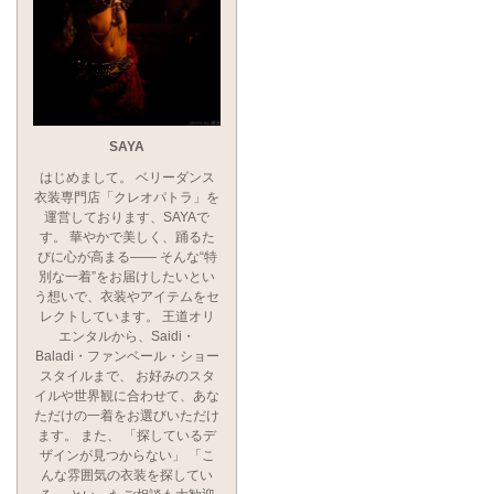
SAYA
はじめまして。 ベリーダンス
衣装専門店「クレオパトラ」を
運営しております、SAYAで
す。 華やかで美しく、踊るた
びに心が高まる―― そんな“特
別な一着”をお届けしたいとい
う想いで、衣装やアイテムをセ
レクトしています。 王道オリ
エンタルから、Saidi・
Baladi・ファンベール・ショー
スタイルまで、 お好みのスタ
イルや世界観に合わせて、あな
ただけの一着をお選びいただけ
ます。 また、 「探しているデ
ザインが見つからない」 「こ
んな雰囲気の衣装を探してい