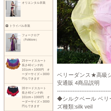
オリエンタル衣装
トライバル衣装
フォークロア
（Folklore）
25ヤードスカート
長さ40インチ約
101cm＋1000円 オ
ベリーダンス★高級
ーダーサイズ＋3000
円もできます
安通販 4商品説明
35ヤードスカート
-------------------------------
長さ40インチ約
101cm＋1000円 オ
◆シルクベール ベリー
ーダーサイズ＋3000
ズ種類:silk veil
円もできます