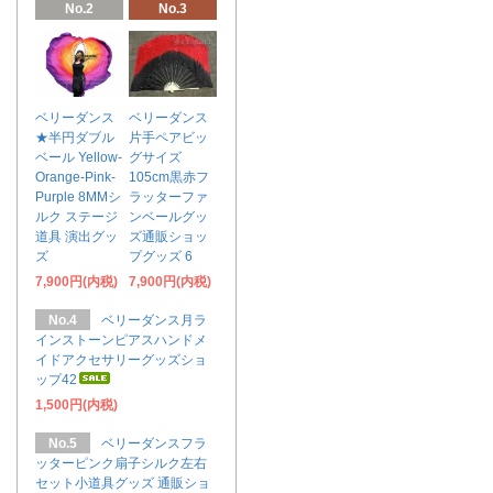
No.2
No.3
ベリーダンス
ベリーダンス
★半円ダブル
片手ペアビッ
ベール Yellow-
グサイズ
Orange-Pink-
105cm黒赤フ
Purple 8MMシ
ラッターファ
ルク ステージ
ンベールグッ
道具 演出グッ
ズ通販ショッ
ズ
プグッズ 6
7,900円(内税)
7,900円(内税)
No.4
ベリーダンス月ラ
インストーンピアスハンドメ
イドアクセサリーグッズショ
ップ42
1,500円(内税)
No.5
ベリーダンスフラ
ッターピンク扇子シルク左右
セット小道具グッズ 通販ショ