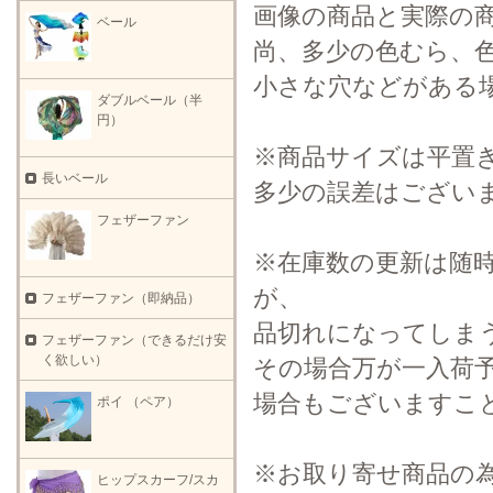
画像の商品と実際の
ベール
尚、多少の色むら、
小さな穴などがある
ダブルベール（半
円）
※商品サイズは平置
長いベール
多少の誤差はござい
フェザーファン
※在庫数の更新は随
が、
フェザーファン（即納品）
品切れになってしま
フェザーファン（できるだけ安
く欲しい）
その場合万が一入荷
場合もございますこ
ポイ （ペア）
※お取り寄せ商品の
ヒップスカーフ/スカ