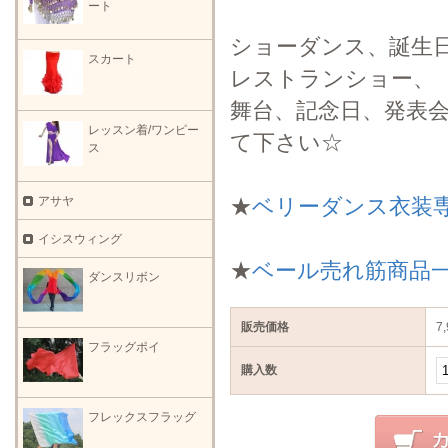
ート
ショーダンス、誕生
スカート
レストランショー、
舞台、記念日、発表
レッスン着/ワンピー
て下さい☆
ス
アサヤ
★
ベリーダンス衣装
イシスウィング
★
ベール売れ筋商品
ダンスリボン
販売価格
7
フラッグポイ
購入数
フレックスフラッグ