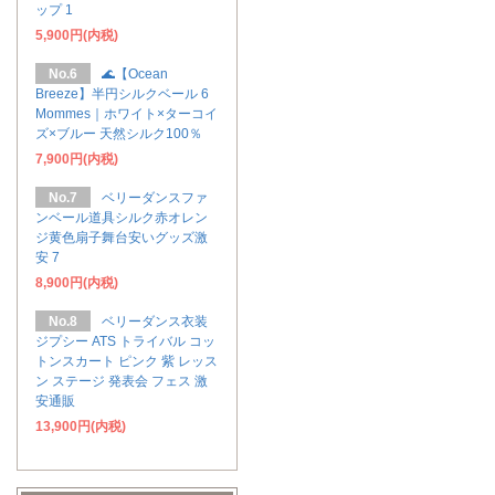
ップ 1
5,900円(内税)
No.6
🌊【Ocean
Breeze】半円シルクベール 6
Mommes｜ホワイト×ターコイ
ズ×ブルー 天然シルク100％
7,900円(内税)
No.7
ベリーダンスファ
ンベール道具シルク赤オレン
ジ黄色扇子舞台安いグッズ激
安 7
8,900円(内税)
No.8
ベリーダンス衣装
ジプシー ATS トライバル コッ
トンスカート ピンク 紫 レッス
ン ステージ 発表会 フェス 激
安通販
13,900円(内税)