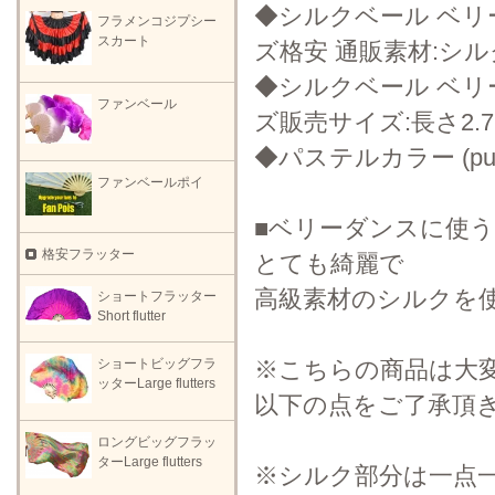
◆シルクベール ベリー
フラメンコジプシー
スカート
ズ格安 通販素材:シル
◆シルクベール ベリー
ファンベール
ズ販売サイズ:長さ2.7
◆パステルカラー (purple
ファンベールポイ
■ベリーダンスに使
格安フラッター
とても綺麗で
高級素材のシルクを
ショートフラッター
Short flutter
※こちらの商品は大
ショートビッグフラ
ッターLarge flutters
以下の点をご了承頂
ロングビッグフラッ
ターLarge flutters
※シルク部分は一点