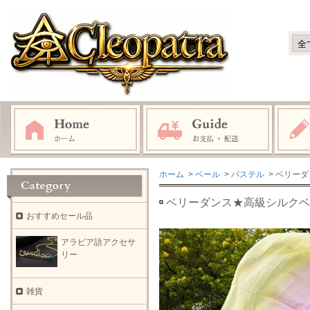
ホーム
>
ベール
>
パステル
> ベリー
ベリーダンス★高級シルクベ
おすすめセール品
アラビア語アクセサ
リー
雑貨