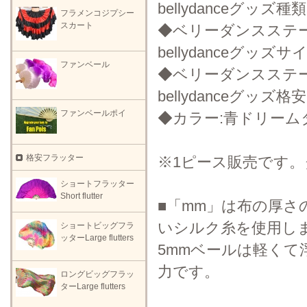
bellydanceグッズ
フラメンコジプシー
スカート
◆ベリーダンスステ
bellydanceグッズサイ
ファンベール
◆ベリーダンスステ
bellydanceグッズ格安
ファンベールポイ
◆カラー:青ドリーム
格安フラッター
※1ピース販売です
ショートフラッター
Short flutter
■「mm」は布の厚さ
いシルク糸を使用し
ショートビッグフラ
ッターLarge flutters
5mmベールは軽くて
力です。
ロングビッグフラッ
ターLarge flutters