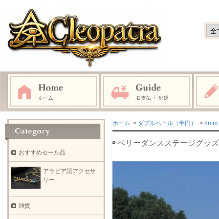
ホーム
>
ダブルベール（半円）
>
8m
ベリーダンスステージグッズ
おすすめセール品
アラビア語アクセサ
リー
雑貨