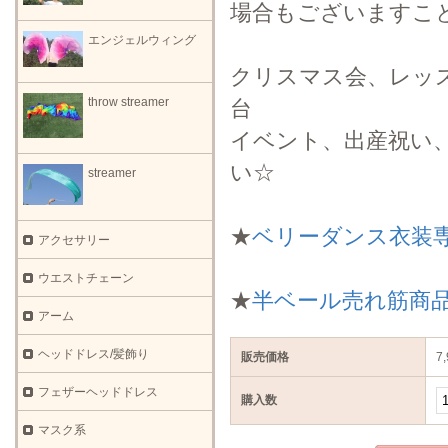
場合もございますこ
エンジェルウィング
クリスマス会、レッ
throw streamer
台
イベント、出産祝い
い☆
streamer
★
ベリーダンス衣装
アクセサリー
ウエストチェーン
★
半ベール売れ筋商
アーム
ヘッドドレス/髪飾り
販売価格
7
フェザーヘッドドレス
購入数
マスク系