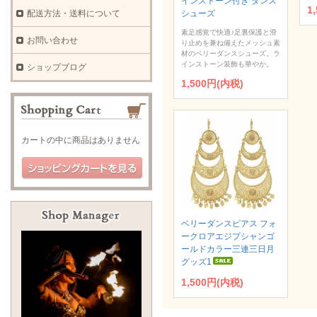
インストーン付き ダンス
1
シューズ
配送方法・送料について
素足感覚で快適♪足裏保護と滑
お問い合わせ
り止めを兼ね備えたメッシュ素
材のベリーダンスシューズ。ラ
インストーン装飾も華やか。
ショップブログ
1,500円(内税)
カートの中に商品はありません
ベリーダンスピアス フォ
ークロアエジプシャンゴ
ールドカラー三連三日月
グッズ1
1,500円(内税)