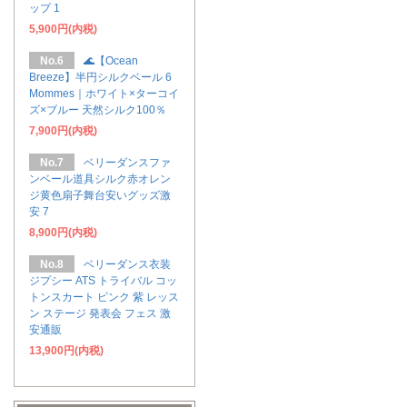
ップ 1
5,900円(内税)
No.6
🌊【Ocean
Breeze】半円シルクベール 6
Mommes｜ホワイト×ターコイ
ズ×ブルー 天然シルク100％
7,900円(内税)
No.7
ベリーダンスファ
ンベール道具シルク赤オレン
ジ黄色扇子舞台安いグッズ激
安 7
8,900円(内税)
No.8
ベリーダンス衣装
ジプシー ATS トライバル コッ
トンスカート ピンク 紫 レッス
ン ステージ 発表会 フェス 激
安通販
13,900円(内税)