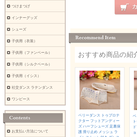
つけまつげ
インナーグッズ
シューズ
子供用（衣装）
子供用（ファンベール）
おすすめ商品の紹
子供用（シルクベール）
子供用（イシス）
社交ダンス ラテンダンス
ワンピース
ベリーダンス トゥプロテ
ベ
クター フットアンディー
ト
ズ ハーフシューズ 足裏保
ド
お支払い方法について
護 滑り止め メッシュ ラ
ョ