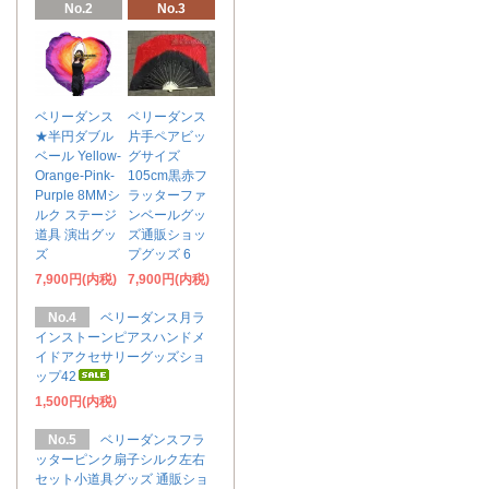
No.2
No.3
ベリーダンス
ベリーダンス
★半円ダブル
片手ペアビッ
ベール Yellow-
グサイズ
Orange-Pink-
105cm黒赤フ
Purple 8MMシ
ラッターファ
ルク ステージ
ンベールグッ
道具 演出グッ
ズ通販ショッ
ズ
プグッズ 6
7,900円(内税)
7,900円(内税)
No.4
ベリーダンス月ラ
インストーンピアスハンドメ
イドアクセサリーグッズショ
ップ42
1,500円(内税)
No.5
ベリーダンスフラ
ッターピンク扇子シルク左右
セット小道具グッズ 通販ショ