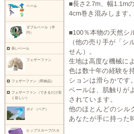
■長さ2.7m、幅1.
ベール
4cm巻き混みします
ダブルベール（半
■100％本物の天然
円）
（他の売り手が「シ
長いベール
せん）。
生地は高度な機械に
フェザーファン
色は数十年の経験を
ションは滑らかです
フェザーファン（即納品）
ベールは、肌触りが
フェザーファン（できるだけ安
されています。
く欲しい）
他のほとんどのシル
ポイ （ペア）
あなたが手に持った
ヒップスカーフ/スカ