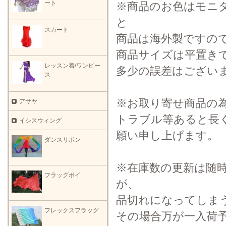
ート
※商品のお色はモニ
と
スカート
商品は海外製ですの
商品サイズは平置き
レッスン着/ワンピー
多少の誤差はござい
ス
※お取り寄せ商品の
アサヤ
トラブル等あると長
イシスウィング
願い申し上げます。
ダンスリボン
※在庫数の更新は随
フラッグポイ
が、
品切れになってしま
フレックスフラッグ
その場合万が一入荷