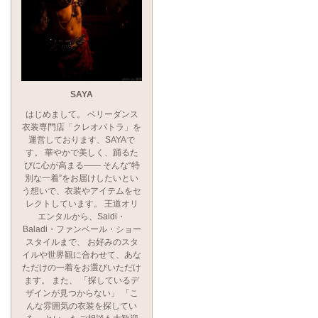
SAYA
はじめまして。 ベリーダンス
衣装専門店「クレオパトラ」を
運営しております、SAYAで
す。 華やかで美しく、踊るた
びに心が高まる―― そんな“特
別な一着”をお届けしたいとい
う想いで、衣装やアイテムをセ
レクトしています。 王道オリ
エンタルから、Saidi・
Baladi・ファンベール・ショー
スタイルまで、 お好みのスタ
イルや世界観に合わせて、あな
ただけの一着をお選びいただけ
ます。 また、 「探しているデ
ザインが見つからない」 「こ
んな雰囲気の衣装を探してい