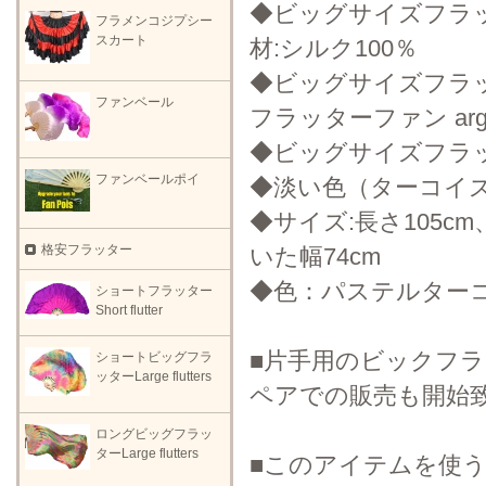
◆ビッグサイズフラッタ
フラメンコジプシー
スカート
材:シルク100％
◆ビッグサイズフラッタ
ファンベール
フラッターファン arge fl
◆ビッグサイズフラッタ
ファンベールポイ
◆淡い色（ターコイ
◆サイズ:長さ105cm
格安フラッター
いた幅74cm
◆色：パステルター
ショートフラッター
Short flutter
■片手用のビックフ
ショートビッグフラ
ッターLarge flutters
ペアでの販売も開始
ロングビッグフラッ
ターLarge flutters
■このアイテムを使