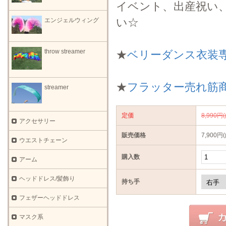
イベント、出産祝い
い☆
エンジェルウィング
throw streamer
★
ベリーダンス衣装
★
フラッター売れ筋
streamer
定価
8,990円
アクセサリー
販売価格
7,900円
ウエストチェーン
購入数
アーム
ヘッドドレス/髪飾り
持ち手
フェザーヘッドドレス
マスク系