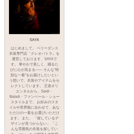
SAYA
はじめまして。 ベリーダンス
衣装専門店「クレオパトラ」を
運営しております、SAYAで
す。 華やかで美しく、踊るた
びに心が高まる―― そんな“特
別な一着”をお届けしたいとい
う想いで、衣装やアイテムをセ
レクトしています。 王道オリ
エンタルから、Saidi・
Baladi・ファンベール・ショー
スタイルまで、 お好みのスタ
イルや世界観に合わせて、あな
ただけの一着をお選びいただけ
ます。 また、 「探しているデ
ザインが見つからない」 「こ
んな雰囲気の衣装を探してい