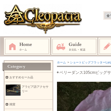
ホーム
>
ショートビッグフラッターLarge f
ベリーダンス105cmビッグ
おすすめセール品
アラビア語アクセサ
リー
雑貨