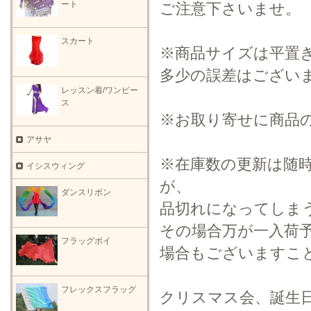
ート
ご注意下さいませ。
スカート
※商品サイズは平置
多少の誤差はござい
レッスン着/ワンピー
ス
※お取り寄せに商品
アサヤ
※在庫数の更新は随
イシスウィング
が、
ダンスリボン
品切れになってしま
その場合万が一入荷
フラッグポイ
場合もございますこ
フレックスフラッグ
クリスマス会、誕生