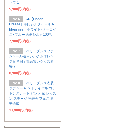
ップ 1
5,900円(内税)
No.6
🌊【Ocean
Breeze】半円シルクベール 6
Mommes｜ホワイト×ターコイ
ズ×ブルー 天然シルク100％
7,900円(内税)
No.7
ベリーダンスファ
ンベール道具シルク赤オレン
ジ黄色扇子舞台安いグッズ激
安 7
8,900円(内税)
No.8
ベリーダンス衣装
ジプシー ATS トライバル コッ
トンスカート ピンク 紫 レッス
ン ステージ 発表会 フェス 激
安通販
13,900円(内税)