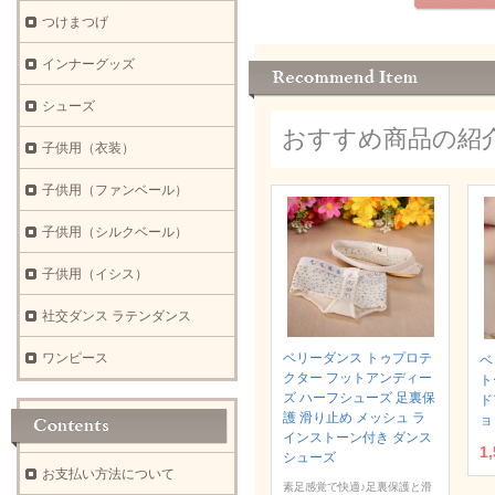
つけまつげ
インナーグッズ
シューズ
おすすめ商品の紹
子供用（衣装）
子供用（ファンベール）
子供用（シルクベール）
子供用（イシス）
社交ダンス ラテンダンス
ベリーダンス トゥプロテ
ワンピース
ベ
クター フットアンディー
ト
ズ ハーフシューズ 足裏保
ド
護 滑り止め メッシュ ラ
ョ
インストーン付き ダンス
1
シューズ
お支払い方法について
素足感覚で快適♪足裏保護と滑