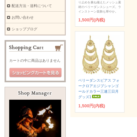
り止めを兼ね備えたメッシュ素
配送方法・送料について
材のベリーダンスシューズ。ラ
インストーン装飾も華やか。
お問い合わせ
1,500円(内税)
ショップブログ
カートの中に商品はありません
ベリーダンスピアス フォ
ークロアエジプシャンゴ
ールドカラー三連三日月
グッズ1
1,500円(内税)