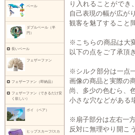
り入れることができ
ベール
自己表現の幅が広が
観客を魅了すること
ダブルベール（半
円）
※こちらの商品は大
長いベール
以下の点をご了承頂
フェザーファン
※シルク部分は一点
画像の商品と実際の
フェザーファン（即納品）
尚、多少の色むら、
フェザーファン（できるだけ安
小さな穴などがある
く欲しい）
ポイ （ペア）
※扇子部分は左右一
反対に無理やり開こ
ヒップスカーフ/スカ