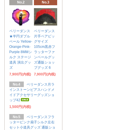
No.2
No.3
ベリーダンス
ベリーダンス
★半円ダブル
片手ペアビッ
ベール Yellow-
グサイズ
Orange-Pink-
105cm黒赤フ
Purple 8MMシ
ラッターファ
ルク ステージ
ンベールグッ
道具 演出グッ
ズ通販ショッ
ズ
プグッズ 6
7,900円(内税)
7,900円(内税)
No.4
ベリーダンス月ラ
インストーンピアスハンドメ
イドアクセサリーグッズショ
ップ42
1,500円(内税)
No.5
ベリーダンスフラ
ッターピンク扇子シルク左右
セット小道具グッズ 通販ショ