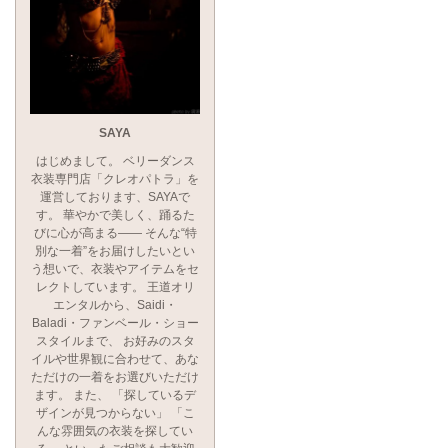
SAYA
はじめまして。 ベリーダンス
衣装専門店「クレオパトラ」を
運営しております、SAYAで
す。 華やかで美しく、踊るた
びに心が高まる―― そんな“特
別な一着”をお届けしたいとい
う想いで、衣装やアイテムをセ
レクトしています。 王道オリ
エンタルから、Saidi・
Baladi・ファンベール・ショー
スタイルまで、 お好みのスタ
イルや世界観に合わせて、あな
ただけの一着をお選びいただけ
ます。 また、 「探しているデ
ザインが見つからない」 「こ
んな雰囲気の衣装を探してい