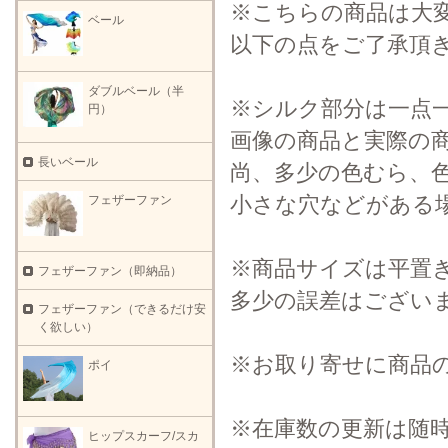
※こちらの商品は大
ベール
以下の点をご了承頂
ダブルベール（半
※シルク部分は一点
円）
画像の商品と実際の
長いベール
尚、多少の色むら、
小さな穴などがある
フェザーファン
※商品サイズは平置
フェザーファン（即納品）
多少の誤差はござい
フェザーファン（できるだけ安
く欲しい）
※お取り寄せに商品
ポイ
※在庫数の更新は随
ヒップスカーフ/スカ