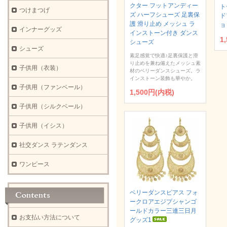
クター フットアンディー
ト
つけまつげ
ズ ハーフシューズ 足裏保
ド
護 滑り止め メッシュ ラ
ョ
インナーグッズ
インストーン付き ダンス
1
シューズ
シューズ
素足感覚で快適♪足裏保護と滑
り止めを兼ね備えたメッシュ素
子供用（衣装）
材のベリーダンスシューズ。ラ
インストーン装飾も華やか。
子供用（ファンベール）
1,500円(内税)
子供用（シルクベール）
子供用（イシス）
社交ダンス ラテンダンス
ワンピース
ベリーダンスピアス フォ
ークロアエジプシャンゴ
ールドカラー三連三日月
お支払い方法について
グッズ1