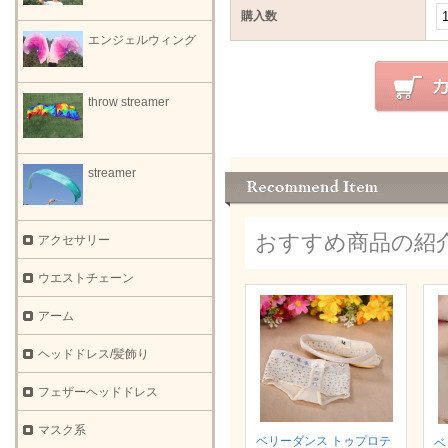
購入数
エンジェルウィング
throw streamer
streamer
おすすめ商品の紹
アクセサリー
ウエストチェーン
アーム
ヘッドドレス/髪飾り
フェザーヘッドドレス
マスク系
ベリーダンス トゥプロテ
ベ