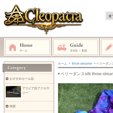
ホーム
>
throw streamer
> ベリーダンス
ベリーダンスsilk throw 
おすすめセール品
アラビア語アクセサ
リー
雑貨