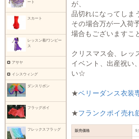
ート
が、
品切れになってしま
スカート
その場合万が一入荷
場合もございますこ
レッスン着/ワンピー
ス
クリスマス会、レッ
イベント、出産祝い
アサヤ
い☆
イシスウィング
ダンスリボン
★
ベリーダンス衣装
フラッグポイ
★
フランクポイ売れ
フレックスフラッグ
販売価格
9