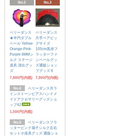
No.2
No.3
ベリーダンス
ベリーダンス
★半円ダブル
片手ペアビッ
ベール Yellow-
グサイズ
Orange-Pink-
105cm黒赤フ
Purple 8MMシ
ラッターファ
ルク ステージ
ンベールグッ
道具 演出グッ
ズ通販ショッ
ズ
プグッズ 6
7,900円(内税)
7,900円(内税)
No.4
ベリーダンス月ラ
インストーンピアスハンドメ
イドアクセサリーグッズショ
ップ42
1,500円(内税)
No.5
ベリーダンスフラ
ッターピンク扇子シルク左右
セット小道具グッズ 通販ショ