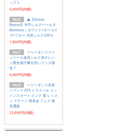
ップ 1
5,900円(内税)
No.6
🌊【Ocean
Breeze】半円シルクベール 6
Mommes｜ホワイト×ターコイ
ズ×ブルー 天然シルク100％
7,900円(内税)
No.7
ベリーダンスファ
ンベール道具シルク赤オレン
ジ黄色扇子舞台安いグッズ激
安 7
8,900円(内税)
No.8
ベリーダンス衣装
ジプシー ATS トライバル コッ
トンスカート ピンク 紫 レッス
ン ステージ 発表会 フェス 激
安通販
13,900円(内税)