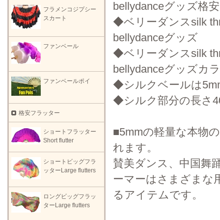
bellydanceグッズ格
フラメンコジプシー
スカート
◆ベリーダンスsilk t
bellydanceグッズ
ファンベール
◆ベリーダンスsilk t
bellydanceグッ
ファンベールポイ
◆シルクベールは5m
◆シルク部分の長さ400c
格安フラッター
■5mmの軽量な本物
ショートフラッター
Short flutter
れます。
賛美ダンス、中国舞
ショートビッグフラ
ッターLarge flutters
ーマーはさまざまな
るアイテムです。
ロングビッグフラッ
ターLarge flutters