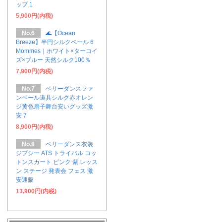
ップ 1
5,900円(内税)
No.6
🌊【Ocean
Breeze】半円シルクベール 6
Mommes｜ホワイト×ターコイ
ズ×ブルー 天然シルク100％
7,900円(内税)
No.7
ベリーダンスファ
ンベール道具シルク赤オレン
ジ黄色扇子舞台安いグッズ激
安 7
8,900円(内税)
No.8
ベリーダンス衣装
ジプシー ATS トライバル コッ
トンスカート ピンク 紫 レッス
ン ステージ 発表会 フェス 激
安通販
13,900円(内税)