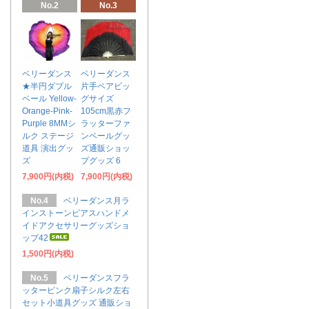
No.2
No.3
ベリーダンス
ベリーダンス
★半円ダブル
片手ペアビッ
ベール Yellow-
グサイズ
Orange-Pink-
105cm黒赤フ
Purple 8MMシ
ラッターファ
ルク ステージ
ンベールグッ
道具 演出グッ
ズ通販ショッ
ズ
プグッズ 6
7,900円(内税)
7,900円(内税)
No.4
ベリーダンス月ラ
インストーンピアスハンドメ
イドアクセサリーグッズショ
ップ42
1,500円(内税)
No.5
ベリーダンスフラ
ッターピンク扇子シルク左右
セット小道具グッズ 通販ショ