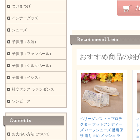
つけまつげ
インナーグッズ
シューズ
子供用（衣装）
子供用（ファンベール）
おすすめ商品の紹
子供用（シルクベール）
子供用（イシス）
社交ダンス ラテンダンス
ワンピース
ベリーダンス トゥプロテ
ベ
クター フットアンディー
ト
ズ ハーフシューズ 足裏保
ド
お支払い方法について
護 滑り止め メッシュ ラ
ョ