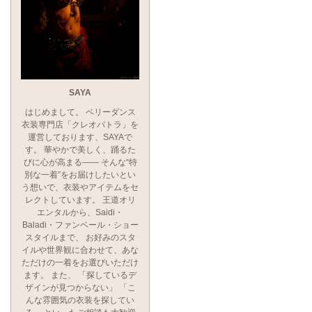
SAYA
はじめまして。 ベリーダンス
衣装専門店「クレオパトラ」を
運営しております、SAYAで
す。 華やかで美しく、踊るた
びに心が高まる―― そんな“特
別な一着”をお届けしたいとい
う想いで、衣装やアイテムをセ
レクトしています。 王道オリ
エンタルから、Saidi・
Baladi・ファンベール・ショー
スタイルまで、 お好みのスタ
イルや世界観に合わせて、あな
ただけの一着をお選びいただけ
ます。 また、 「探しているデ
ザインが見つからない」 「こ
んな雰囲気の衣装を探してい