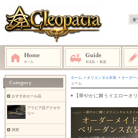
ホーム
>
オリエンタル衣装
>
オーダー
ューム
【華やかに舞うイエローオリ
おすすめセール品
アラビア語アクセサ
リー
雑貨