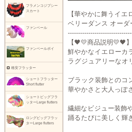
フラメンコジプシー
スカート
【華やかに舞うイエ
ベリーダンス オーダ
ファンベール
-------------------------------
【🖤💛商品説明💛🖤
ファンベールポイ
鮮やかなイエローカ
ラグジュアリーなオ
格安フラッター
ブラック装飾とのコ
ショートフラッター
Short flutter
華やかさと大人っぽ
ショートビッグフラ
ッターLarge flutters
繊細なビジュー装飾
踊るたびに美しく輝
ロングビッグフラッ
ターLarge flutters