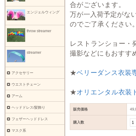
合がございます。
エンジェルウィング
万が一入荷予定がな
のでご了承ください
throw streamer
レストランショー・
撮影などにもおすす
streamer
★
ベリーダンス衣装
アクセサリー
ウエストチェーン
★
オリエンタル衣装
アーム
ヘッドドレス/髪飾り
販売価格
49
フェザーヘッドドレス
購入数
マスク系