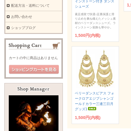
インストーン付き ダンス
1
配送方法・送料について
シューズ
素足感覚で快適♪足裏保護と滑
お問い合わせ
り止めを兼ね備えたメッシュ素
材のベリーダンスシューズ。ラ
ショップブログ
インストーン装飾も華やか。
1,500円(内税)
カートの中に商品はありません
ベリーダンスピアス フォ
ークロアエジプシャンゴ
ールドカラー三連三日月
グッズ1
1,500円(内税)