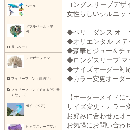
ロングスリーブデザ
ベール
女性らしいシルエッ
ダブルベール（半
◆ベリーダンス オー
円）
◆オリエンタル ス
長いベール
◆豪華ビジュー＆チ
フェザーファン
◆ロングスリーブ 
◆サイズオーダー対
◆カラー変更オーダ
フェザーファン（即納品）
フェザーファン（できるだけ安
く欲しい）
【オーダーメイドに
サイズ変更・カラー
ポイ （ペア）
お好みに合わせたオ
お気軽にお問い合わ
ヒップスカーフ/スカ