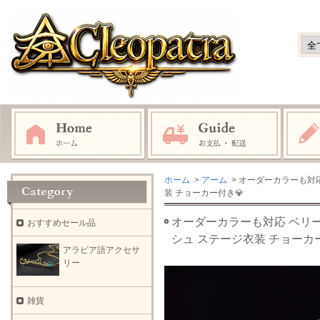
ホーム
>
アーム
> オーダーカラーも対
装 チョーカー付き💎
オーダーカラーも対応 ベリー
おすすめセール品
シュ ステージ衣装 チョーカ
アラビア語アクセサ
リー
雑貨