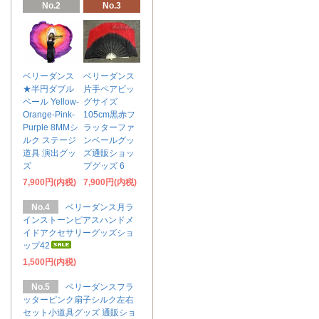
No.2
No.3
ベリーダンス
ベリーダンス
★半円ダブル
片手ペアビッ
ベール Yellow-
グサイズ
Orange-Pink-
105cm黒赤フ
Purple 8MMシ
ラッターファ
ルク ステージ
ンベールグッ
道具 演出グッ
ズ通販ショッ
ズ
プグッズ 6
7,900円(内税)
7,900円(内税)
No.4
ベリーダンス月ラ
インストーンピアスハンドメ
イドアクセサリーグッズショ
ップ42
1,500円(内税)
No.5
ベリーダンスフラ
ッターピンク扇子シルク左右
セット小道具グッズ 通販ショ