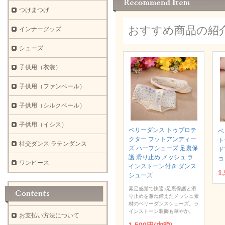
つけまつげ
おすすめ商品の紹
インナーグッズ
シューズ
子供用（衣装）
子供用（ファンベール）
子供用（シルクベール）
子供用（イシス）
ベリーダンス トゥプロテ
ベ
クター フットアンディー
ト
社交ダンス ラテンダンス
ズ ハーフシューズ 足裏保
ド
護 滑り止め メッシュ ラ
ョ
ワンピース
インストーン付き ダンス
1
シューズ
素足感覚で快適♪足裏保護と滑
り止めを兼ね備えたメッシュ素
材のベリーダンスシューズ。ラ
インストーン装飾も華やか。
お支払い方法について