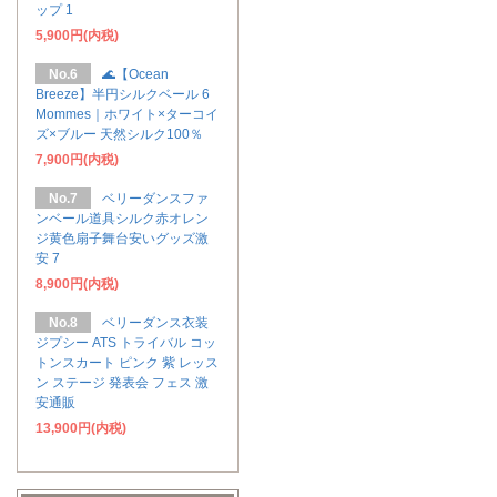
ップ 1
5,900円(内税)
No.6
🌊【Ocean
Breeze】半円シルクベール 6
Mommes｜ホワイト×ターコイ
ズ×ブルー 天然シルク100％
7,900円(内税)
No.7
ベリーダンスファ
ンベール道具シルク赤オレン
ジ黄色扇子舞台安いグッズ激
安 7
8,900円(内税)
No.8
ベリーダンス衣装
ジプシー ATS トライバル コッ
トンスカート ピンク 紫 レッス
ン ステージ 発表会 フェス 激
安通販
13,900円(内税)