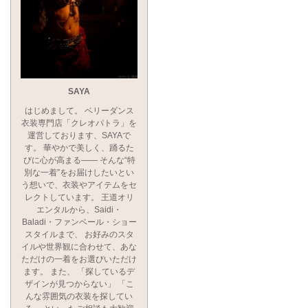
SAYA
はじめまして。 ベリーダンス
衣装専門店「クレオパトラ」を
運営しております、SAYAで
す。 華やかで美しく、踊るた
びに心が高まる―― そんな“特
別な一着”をお届けしたいとい
う想いで、衣装やアイテムをセ
レクトしています。 王道オリ
エンタルから、Saidi・
Baladi・ファンベール・ショー
スタイルまで、 お好みのスタ
イルや世界観に合わせて、あな
ただけの一着をお選びいただけ
ます。 また、 「探しているデ
ザインが見つからない」 「こ
んな雰囲気の衣装を探してい