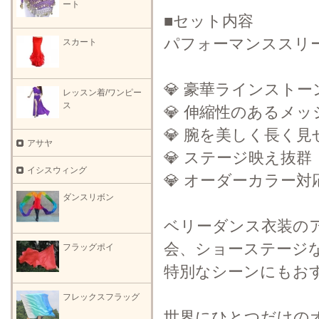
ート
■セット内容
パフォーマンススリ
スカート
💎 豪華ラインストー
レッスン着/ワンピー
ス
💎 伸縮性のあるメ
💎 腕を美しく長く
アサヤ
💎 ステージ映え抜群
イシスウィング
💎 オーダーカラー対
ダンスリボン
ベリーダンス衣装の
会、ショーステージ
フラッグポイ
特別なシーンにもお
フレックスフラッグ
世界にひとつだけの