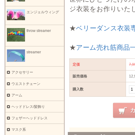
ジ衣装をお作りいた
エンジェルウィング
★
ベリーダンス衣装
throw streamer
★
アーム売れ筋商品
streamer
定価
7,
アクセサリー
販売価格
12
ウエストチェーン
購入数
アーム
ヘッドドレス/髪飾り
フェザーヘッドドレス
マスク系