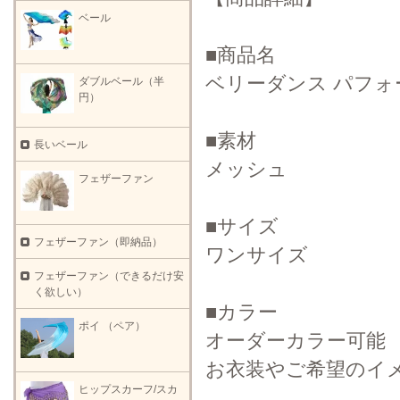
ベール
■商品名
ベリーダンス パフ
ダブルベール（半
円）
■素材
長いベール
メッシュ
フェザーファン
■サイズ
フェザーファン（即納品）
ワンサイズ
フェザーファン（できるだけ安
く欲しい）
■カラー
ポイ （ペア）
オーダーカラー可能
お衣装やご希望のイ
ヒップスカーフ/スカ