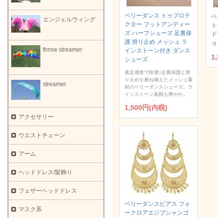
ベリーダンス トゥプロテ
ベ
エンジェルウィング
クター フットアンディー
ト
ズ ハーフシューズ 足裏保
ド
護 滑り止め メッシュ ラ
ョ
throw streamer
インストーン付き ダンス
1
シューズ
素足感覚で快適♪足裏保護と滑
り止めを兼ね備えたメッシュ素
streamer
材のベリーダンスシューズ。ラ
インストーン装飾も華やか。
1,500円(内税)
アクセサリー
ウエストチェーン
アーム
ヘッドドレス/髪飾り
フェザーヘッドドレス
ベリーダンスピアス フォ
マスク系
ークロアエジプシャンゴ