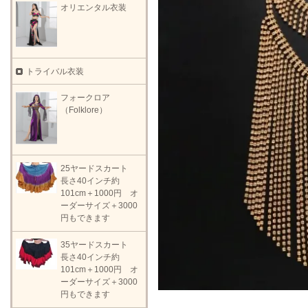
オリエンタル衣装
トライバル衣装
フォークロア
（Folklore）
25ヤードスカート
長さ40インチ約
101cm＋1000円 オ
ーダーサイズ＋3000
円もできます
35ヤードスカート
長さ40インチ約
101cm＋1000円 オ
ーダーサイズ＋3000
円もできます