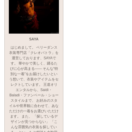
SAYA
はじめまして。 ベリーダンス
衣装専門店「クレオパトラ」を
運営しております、SAYAで
す。 華やかで美しく、踊るた
びに心が高まる―― そんな“特
別な一着”をお届けしたいとい
う想いで、衣装やアイテムをセ
レクトしています。 王道オリ
エンタルから、Saidi・
Baladi・ファンベール・ショー
スタイルまで、 お好みのスタ
イルや世界観に合わせて、あな
ただけの一着をお選びいただけ
ます。 また、 「探しているデ
ザインが見つからない」 「こ
んな雰囲気の衣装を探してい