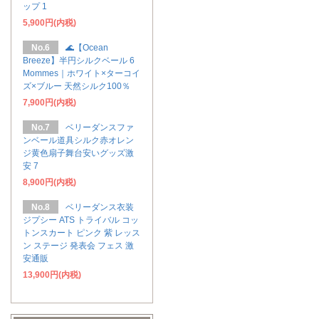
ップ 1
5,900円(内税)
No.6
🌊【Ocean
Breeze】半円シルクベール 6
Mommes｜ホワイト×ターコイ
ズ×ブルー 天然シルク100％
7,900円(内税)
No.7
ベリーダンスファ
ンベール道具シルク赤オレン
ジ黄色扇子舞台安いグッズ激
安 7
8,900円(内税)
No.8
ベリーダンス衣装
ジプシー ATS トライバル コッ
トンスカート ピンク 紫 レッス
ン ステージ 発表会 フェス 激
安通販
13,900円(内税)