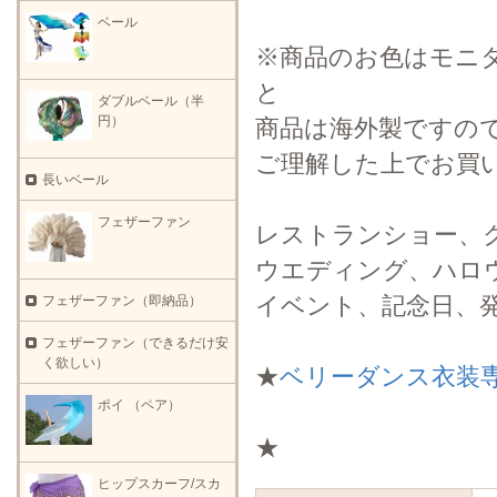
ベール
※商品のお色はモニ
と
ダブルベール（半
円）
商品は海外製ですの
ご理解した上でお買
長いベール
フェザーファン
レストランショー、
ウエディング、ハロ
イベント、記念日、
フェザーファン（即納品）
フェザーファン（できるだけ安
く欲しい）
★
ベリーダンス衣装
ポイ （ペア）
★
ヒップスカーフ/スカ