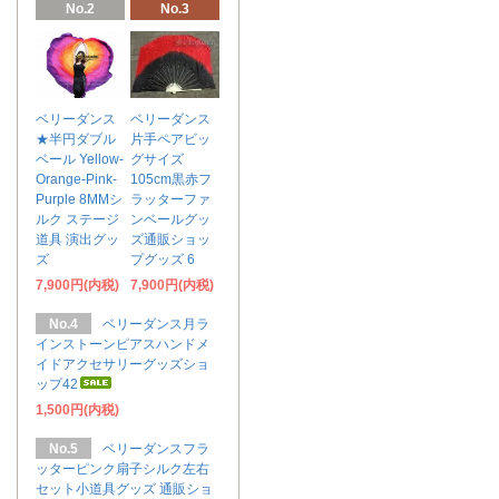
No.2
No.3
ベリーダンス
ベリーダンス
★半円ダブル
片手ペアビッ
ベール Yellow-
グサイズ
Orange-Pink-
105cm黒赤フ
Purple 8MMシ
ラッターファ
ルク ステージ
ンベールグッ
道具 演出グッ
ズ通販ショッ
ズ
プグッズ 6
7,900円(内税)
7,900円(内税)
No.4
ベリーダンス月ラ
インストーンピアスハンドメ
イドアクセサリーグッズショ
ップ42
1,500円(内税)
No.5
ベリーダンスフラ
ッターピンク扇子シルク左右
セット小道具グッズ 通販ショ